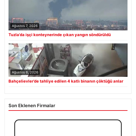
Ağustos 7, 2026
Tuzla’da işçi konteynerinde çıkan yangın söndürüldü
Ağustos 6, 2026
Bahçelievler’de tahliye edilen 4 katlı binanın çöktüğü anlar
Son Eklenen Firmalar