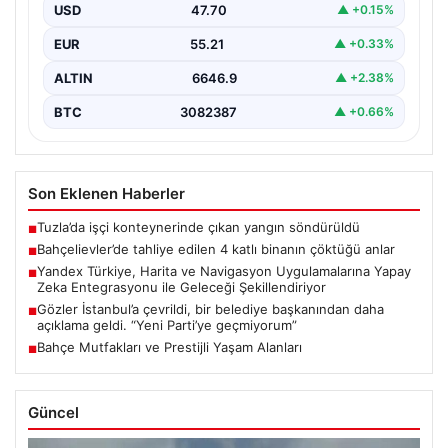
Detayları ve Güvenlik Önlemleri”, “content”: “
USD
47.70
▲ +0.15%
İstanbul’un…
EUR
55.21
▲ +0.33%
ALTIN
6646.9
▲ +2.38%
BTC
3082387
▲ +0.66%
Son Eklenen Haberler
Tuzla’da işçi konteynerinde çıkan yangın söndürüldü
■
Bahçelievler’de tahliye edilen 4 katlı binanın çöktüğü anlar
■
Yandex Türkiye, Harita ve Navigasyon Uygulamalarına Yapay
■
Zeka Entegrasyonu ile Geleceği Şekillendiriyor
Gözler İstanbul’a çevrildi, bir belediye başkanından daha
■
açıklama geldi. “Yeni Parti’ye geçmiyorum”
Bahçe Mutfakları ve Prestijli Yaşam Alanları
■
Güncel