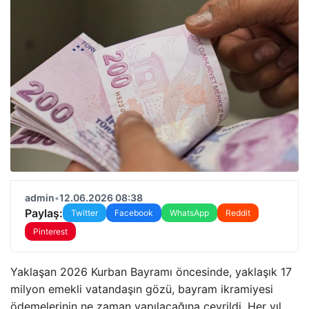
admin
•
12.06.2026 08:38
Paylaş:
Twitter
Facebook
WhatsApp
Reddit
Pinterest
Yaklaşan 2026 Kurban Bayramı öncesinde, yaklaşık 17
milyon emekli vatandaşın gözü, bayram ikramiyesi
ödemelerinin ne zaman yapılacağına çevrildi. Her yıl