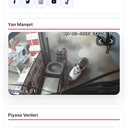
Yan Manşet
06.08.2026
Bahçelievler’de tahliye edilen 4 katlı
Piyasa Verileri
binanın çöktüğü anlar
{ “title”: “Bahçelievler’de 4 Katlı Binanın Çökmenin