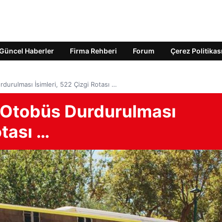
Güncel Haberler
Firma Rehberi
Forum
Çerez Politikas
durulması İsimleri, 522 Çizgi Rotası …
 Otobüs Durdurulması
otası …