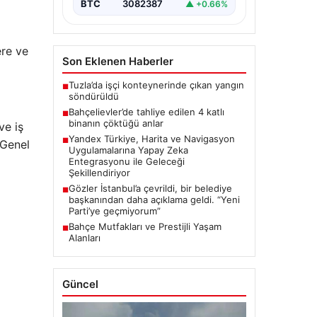
BTC
3082387
▲ +0.66%
ere ve
Son Eklenen Haberler
Tuzla’da işçi konteynerinde çıkan yangın
■
söndürüldü
Bahçelievler’de tahliye edilen 4 katlı
■
binanın çöktüğü anlar
ve iş
Yandex Türkiye, Harita ve Navigasyon
■
 Genel
Uygulamalarına Yapay Zeka
Entegrasyonu ile Geleceği
Şekillendiriyor
Gözler İstanbul’a çevrildi, bir belediye
■
başkanından daha açıklama geldi. “Yeni
Parti’ye geçmiyorum”
Bahçe Mutfakları ve Prestijli Yaşam
■
Alanları
Güncel