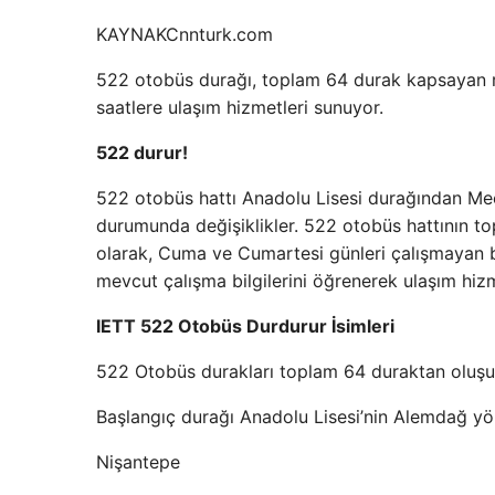
KAYNAK
Cnnturk.com
522 otobüs durağı, toplam 64 durak kapsayan rot
saatlere ulaşım hizmetleri sunuyor.
522 durur!
522 otobüs hattı Anadolu Lisesi durağından Meci
durumunda değişiklikler. 522 otobüs hattının to
olarak, Cuma ve Cumartesi günleri çalışmayan bu
mevcut çalışma bilgilerini öğrenerek ulaşım hizm
IETT 522 Otobüs Durdurur İsimleri
522 Otobüs durakları toplam 64 duraktan oluşur
Başlangıç ​​durağı Anadolu Lisesi’nin Alemdağ yö
Nişantepe