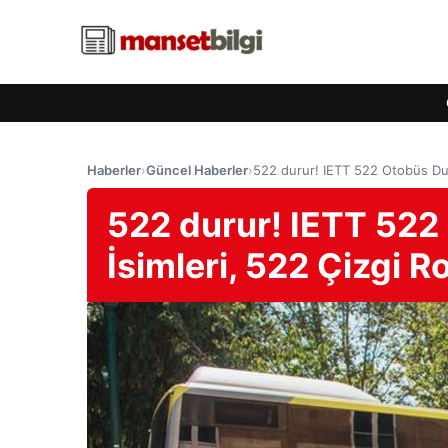
Haberler
›
Güncel Haberler
›
522 durur! IETT 522 Otobüs Dur
522 durur! IETT 522
İsimleri, 522 Çizgi R