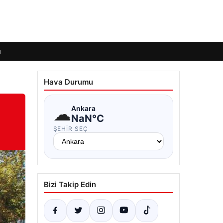
ı
Hava Durumu
☁
Ankara
NaN°C
ŞEHIR SEÇ
Bizi Takip Edin