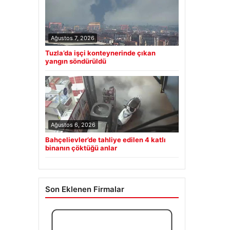
Ağustos 7, 2026
Tuzla’da işçi konteynerinde çıkan
yangın söndürüldü
Ağustos 6, 2026
Bahçelievler’de tahliye edilen 4 katlı
binanın çöktüğü anlar
Son Eklenen Firmalar