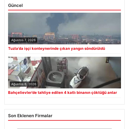
Güncel
Ağustos 7, 2026
Tuzla’da işçi konteynerinde çıkan yangın söndürüldü
Ağustos 6, 2026
Bahçelievler’de tahliye edilen 4 katlı binanın çöktüğü anlar
Son Eklenen Firmalar