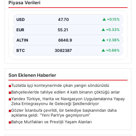
Piyasa Verileri
binanın çöktüğü anlar
{ “title”: “Bahçelievler’de 4 Katlı Binanın Çökmenin
Detayları ve Güvenlik Önlemleri”, “content”: “
USD
47.70
▲ +0.15%
İstanbul’un…
EUR
55.21
▲ +0.33%
ALTIN
6646.9
▲ +2.38%
BTC
3082387
▲ +0.66%
Son Eklenen Haberler
Tuzla’da işçi konteynerinde çıkan yangın söndürüldü
■
Bahçelievler’de tahliye edilen 4 katlı binanın çöktüğü anlar
■
Yandex Türkiye, Harita ve Navigasyon Uygulamalarına Yapay
■
Zeka Entegrasyonu ile Geleceği Şekillendiriyor
Gözler İstanbul’a çevrildi, bir belediye başkanından daha
■
açıklama geldi. “Yeni Parti’ye geçmiyorum”
Bahçe Mutfakları ve Prestijli Yaşam Alanları
■