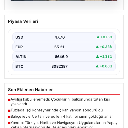
07.08.2026
Tuzla’da işçi konteynerinde çıkan
Piyasa Verileri
yangın söndürüldü
Tuzla’da bir inşaat şantiyesinde yer alan iki katlı ve 28
kişinin kaldığı işçi konteynerinde…
USD
47.70
▲ +0.15%
EUR
55.21
▲ +0.33%
ALTIN
6646.9
▲ +2.38%
BTC
3082387
▲ +0.66%
Son Eklenen Haberler
Ayrılığı kabullenemedi: Çocuklarını balkonunda tutan kişi
■
yakalandı
Tuzla’da işçi konteynerinde çıkan yangın söndürüldü
■
Bahçelievler’de tahliye edilen 4 katlı binanın çöktüğü anlar
■
Yandex Türkiye, Harita ve Navigasyon Uygulamalarına Yapay
■
Zeka Entegrasyonu ile Geleceği Şekillendiriyor