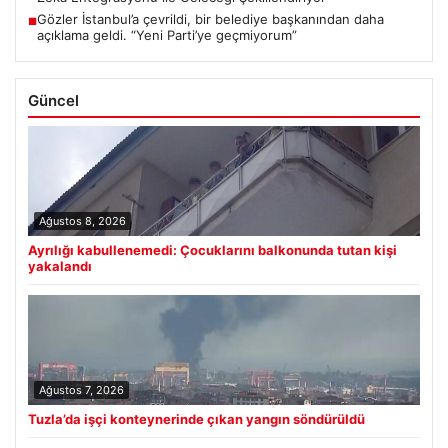
Gözler İstanbul’a çevrildi, bir belediye başkanından daha
■
açıklama geldi. “Yeni Parti’ye geçmiyorum”
Güncel
Ağustos 8, 2026
Ayrılığı kabullenemedi: Çocuklarını balkonunda tutan kişi
yakalandı
Ağustos 7, 2026
Tuzla’da işçi konteynerinde çıkan yangın söndürüldü