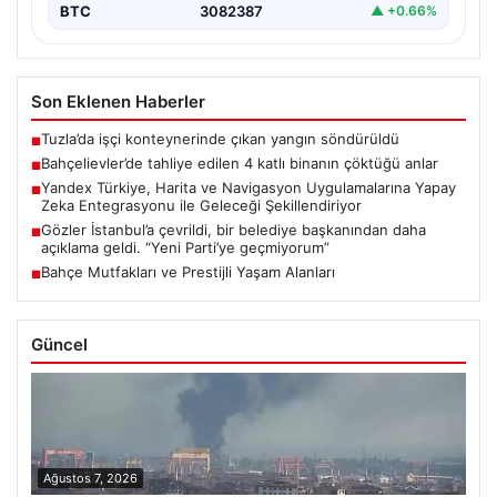
BTC
3082387
▲ +0.66%
Son Eklenen Haberler
Tuzla’da işçi konteynerinde çıkan yangın söndürüldü
■
Bahçelievler’de tahliye edilen 4 katlı binanın çöktüğü anlar
■
Yandex Türkiye, Harita ve Navigasyon Uygulamalarına Yapay
■
Zeka Entegrasyonu ile Geleceği Şekillendiriyor
Gözler İstanbul’a çevrildi, bir belediye başkanından daha
■
açıklama geldi. “Yeni Parti’ye geçmiyorum”
Bahçe Mutfakları ve Prestijli Yaşam Alanları
■
Güncel
Ağustos 7, 2026