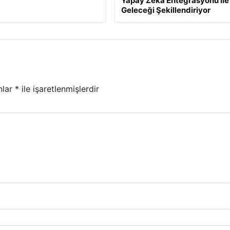
Yapay Zeka Entegrasyonu ile
Geleceği Şekillendiriyor
nlar
*
ile işaretlenmişlerdir