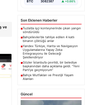
BTC
3082387
▲ +0.66%
Son Eklenen Haberler
ş ve
Tuzla’da işçi konteynerinde çıkan yangın
■
söndürüldü
Bahçelievler’de tahliye edilen 4 katlı
■
binanın çöktüğü anlar
Yandex Türkiye, Harita ve Navigasyon
■
Uygulamalarına Yapay Zeka
Entegrasyonu ile Geleceği
Şekillendiriyor
Gözler İstanbul’a çevrildi, bir belediye
■
başkanından daha açıklama geldi. “Yeni
Parti’ye geçmiyorum”
Bahçe Mutfakları ve Prestijli Yaşam
■
Alanları
Güncel