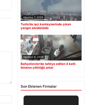
Ağustos 7, 2026
Tuzla’da işçi konteynerinde çıkan
yangın söndürüldü
Ağustos 6, 2026
Bahçelievler’de tahliye edilen 4 katlı
binanın çöktüğü anlar
Son Eklenen Firmalar