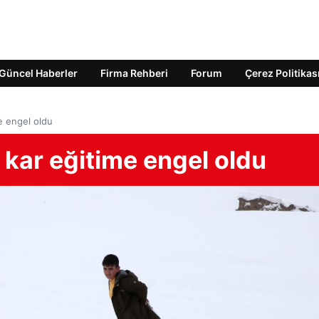
Güncel Haberler
Firma Rehberi
Forum
Çerez Politikas
me engel oldu
e kar eğitime engel oldu