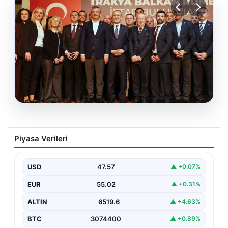
05.08.2026
Gözler İstanbul’a çevrildi, bir belediye
Piyasa Verileri
başkanından daha açıklama geldi. “Yeni
Parti’ye geçmiyorum”
USD
47.57
▲ +0.07%
{“title”: “İstanbul ve Türkiye’nin Siyasi Hareketliliği:
Belediye Başkanları ve Partiler Arası Gelişmeler”,
EUR
55.02
▲ +0.31%
“content”: “…
ALTIN
6519.6
▲ +4.63%
BTC
3074400
▲ +0.89%