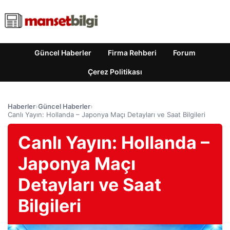
Güncel Haberler
Firma Rehberi
Forum
Çerez Politikası
Haberler
›
Güncel Haberler
›
Canlı Yayın: Hollanda – Japonya Maçı Detayları ve Saat Bilgileri
Canlı Yayın: Hollanda –
Japonya Maçı
Detayları ve Saat
Bilgileri