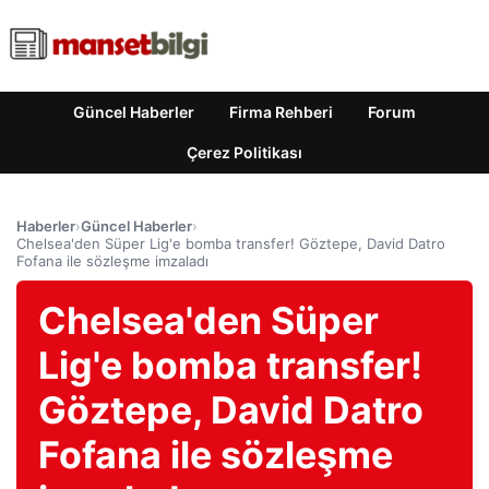
Güncel Haberler
Firma Rehberi
Forum
Çerez Politikası
Haberler
›
Güncel Haberler
›
Chelsea'den Süper Lig'e bomba transfer! Göztepe, David Datro
Fofana ile sözleşme imzaladı
Chelsea'den Süper
Lig'e bomba transfer!
Göztepe, David Datro
Fofana ile sözleşme