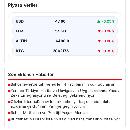
Yandex Türkiye, Harita ve Navigasyon
Piyasa Verileri
Uygulamalarına Yapay Zeka
Entegrasyonu ile Geleceği
Şekillendiriyor
USD
47.60
▲ +0.05%
Yandex Türkiye, teknolojik gelişmeler ışığında önemli
EUR
54.98
▼ -0.08%
bir adım atarak, en popüler harita ve navigasyon…
ALTIN
6490.9
▼ -0.08%
BTC
3062178
▼ -0.39%
Son Eklenen Haberler
Bahçelievler’de tahliye edilen 4 katlı binanın çöktüğü anlar
■
Yandex Türkiye, Harita ve Navigasyon Uygulamalarına Yapay
■
Zeka Entegrasyonu ile Geleceği Şekillendiriyor
Gözler İstanbul’a çevrildi, bir belediye başkanından daha
■
açıklama geldi. “Yeni Parti’ye geçmiyorum”
Bahçe Mutfakları ve Prestijli Yaşam Alanları
■
Burhanettin Duran: İsrail’in saldırıları barış çabalarını baltalıyor
■