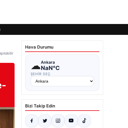
ı
Hava Durumu
ılabilir
☁
Ankara
NaN°C
ŞEHIR SEÇ
e-
Bizi Takip Edin