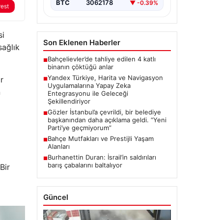
Gelişmeler”, “content”: “…
BTC
3062178
▼ -0.39%
rest
si
Son Eklenen Haberler
sağlık
Bahçelievler’de tahliye edilen 4 katlı
■
binanın çöktüğü anlar
Yandex Türkiye, Harita ve Navigasyon
r
■
Uygulamalarına Yapay Zeka
n
Entegrasyonu ile Geleceği
Şekillendiriyor
Gözler İstanbul’a çevrildi, bir belediye
■
başkanından daha açıklama geldi. “Yeni
Parti’ye geçmiyorum”
Bahçe Mutfakları ve Prestijli Yaşam
■
Alanları
Burhanettin Duran: İsrail’in saldırıları
■
barış çabalarını baltalıyor
Bir
Güncel