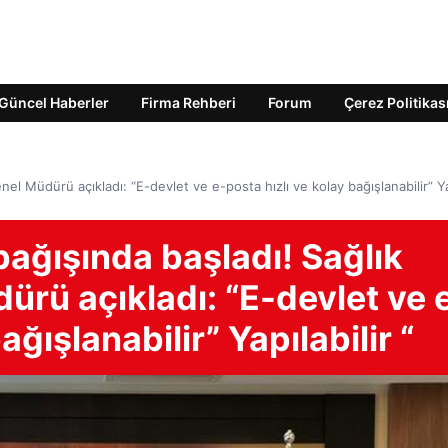
Güncel Haberler
Firma Rehberi
Forum
Çerez Politikas
el Müdürü açıkladı: “E-devlet ve e-posta hızlı ve kolay bağışlanabilir” Yap
bağışında başladı! Sağlık
ürü açıkladı: “E-devlet ve 
ağışlanabilir” Yapılabilir “