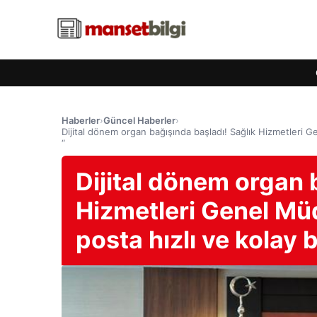
Haberler
›
Güncel Haberler
›
Dijital dönem organ bağışında başladı! Sağlık Hizmetleri Gen
“
Dijital dönem organ 
Hizmetleri Genel Müd
posta hızlı ve kolay b