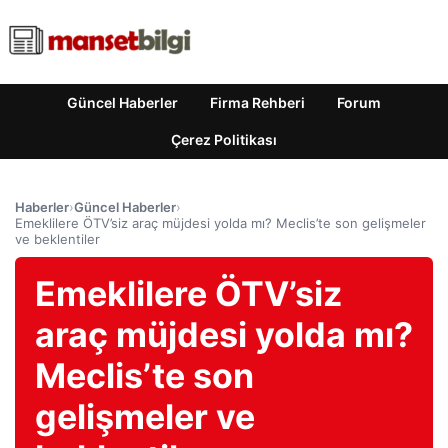
Güncel Haberler
Firma Rehberi
Forum
Çerez Politikası
Haberler
›
Güncel Haberler
›
Emeklilere ÖTV’siz araç müjdesi yolda mı? Meclis’te son gelişmeler
ve beklentiler
Emeklilere ÖTV’siz
araç müjdesi yolda mı?
Meclis’te son
gelişmeler ve