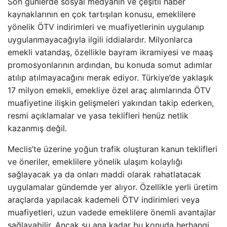
Son günlerde sosyal medyanın ve çeşitli haber
kaynaklarının en çok tartışılan konusu, emeklilere
yönelik ÖTV indirimleri ve muafiyetlerinin uygulanıp
uygulanmayacağıyla ilgili iddialardır. Milyonlarca
emekli vatandaş, özellikle bayram ikramiyesi ve maaş
promosyonlarının ardından, bu konuda somut adımlar
atılıp atılmayacağını merak ediyor. Türkiye’de yaklaşık
17 milyon emekli, emekliye özel araç alımlarında ÖTV
muafiyetine ilişkin gelişmeleri yakından takip ederken,
resmi açıklamalar ve yasa teklifleri henüz netlik
kazanmış değil.
Meclis’te üzerine yoğun trafik oluşturan kanun teklifleri
ve öneriler, emeklilere yönelik ulaşım kolaylığı
sağlayacak ya da onları maddi olarak rahatlatacak
uygulamalar gündemde yer alıyor. Özellikle yerli üretim
araçlarda yapılacak kademeli ÖTV indirimleri veya
muafiyetleri, uzun vadede emeklilere önemli avantajlar
sağlayabilir. Ancak şu ana kadar bu konuda herhangi