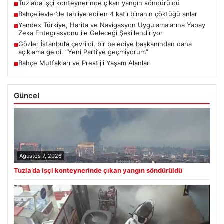
Tuzla’da işçi konteynerinde çıkan yangın söndürüldü
■
Bahçelievler’de tahliye edilen 4 katlı binanın çöktüğü anlar
■
Yandex Türkiye, Harita ve Navigasyon Uygulamalarına Yapay
■
Zeka Entegrasyonu ile Geleceği Şekillendiriyor
Gözler İstanbul’a çevrildi, bir belediye başkanından daha
■
açıklama geldi. “Yeni Parti’ye geçmiyorum”
Bahçe Mutfakları ve Prestijli Yaşam Alanları
■
Güncel
Ağustos 7, 2026
Tuzla’da işçi konteynerinde çıkan yangın söndürüldü