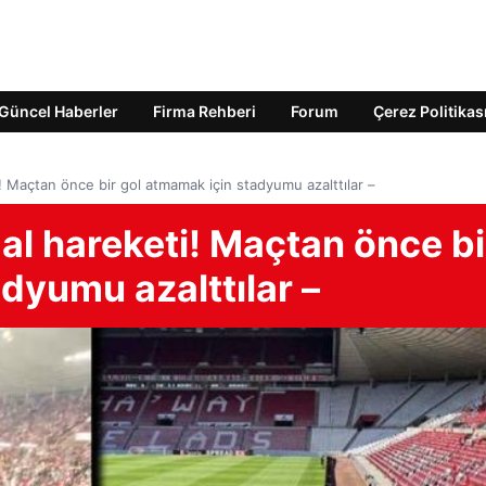
Güncel Haberler
Firma Rehberi
Forum
Çerez Politikas
! Maçtan önce bir gol atmamak için stadyumu azalttılar –
al hareketi! Maçtan önce bi
dyumu azalttılar –