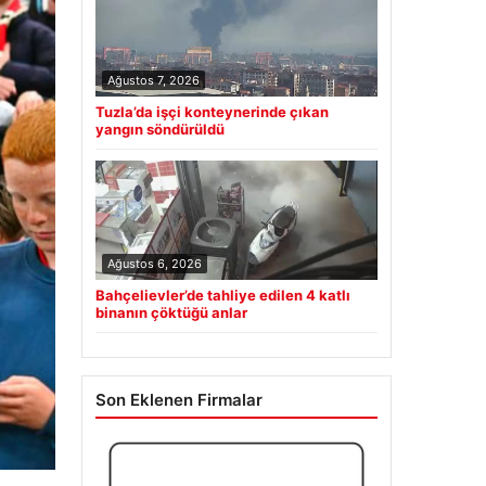
Ağustos 7, 2026
Tuzla’da işçi konteynerinde çıkan
yangın söndürüldü
Ağustos 6, 2026
Bahçelievler’de tahliye edilen 4 katlı
binanın çöktüğü anlar
Son Eklenen Firmalar