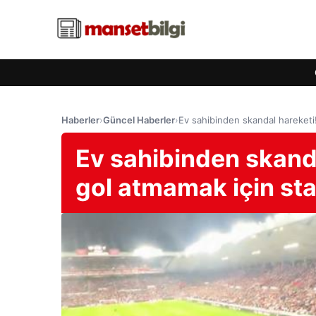
Haberler
›
Güncel Haberler
›
Ev sahibinden skandal hareketi
Ev sahibinden skand
gol atmamak için sta