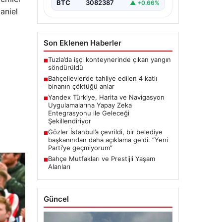
BTC
3082387
▲ +0.66%
aniel
Son Eklenen Haberler
Tuzla’da işçi konteynerinde çıkan yangın
■
söndürüldü
Bahçelievler’de tahliye edilen 4 katlı
■
binanın çöktüğü anlar
Yandex Türkiye, Harita ve Navigasyon
■
Uygulamalarına Yapay Zeka
Entegrasyonu ile Geleceği
Şekillendiriyor
Gözler İstanbul’a çevrildi, bir belediye
■
başkanından daha açıklama geldi. “Yeni
Parti’ye geçmiyorum”
Bahçe Mutfakları ve Prestijli Yaşam
■
Alanları
Güncel