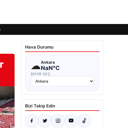
ı
Hava Durumu
r
☁
Ankara
NaN°C
ŞEHIR SEÇ
Bizi Takip Edin