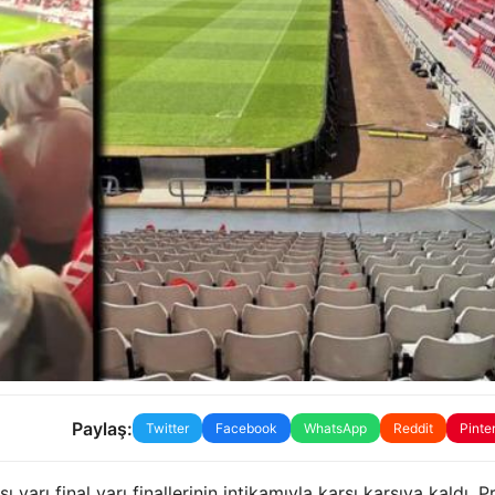
Paylaş:
Twitter
Facebook
WhatsApp
Reddit
Pinte
arı final yarı finallerinin intikamıyla karşı karşıya kaldı. P