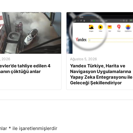
, 2026
Ağustos 5, 2026
evler’de tahliye edilen 4
Yandex Türkiye, Harita ve
inanın çöktüğü anlar
Navigasyon Uygulamalarına
Yapay Zeka Entegrasyonu ile
Geleceği Şekillendiriyor
nlar
*
ile işaretlenmişlerdir