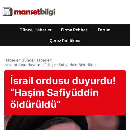
Güncel Haberler
Firma Rehberi
Forum
Çerez Politikası
Haberler
›
Güncel Haberler
›
İsrail ordusu duyurdu! “Haşim Safiyüddin öldürüldü”
İsrail ordusu duyurdu!
“Haşim Safiyüddin
öldürüldü”