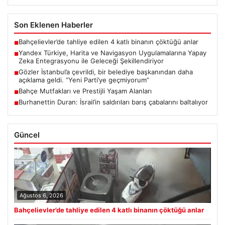
Son Eklenen Haberler
Bahçelievler’de tahliye edilen 4 katlı binanın çöktüğü anlar
■
Yandex Türkiye, Harita ve Navigasyon Uygulamalarına Yapay
■
Zeka Entegrasyonu ile Geleceği Şekillendiriyor
Gözler İstanbul’a çevrildi, bir belediye başkanından daha
■
açıklama geldi. “Yeni Parti’ye geçmiyorum”
Bahçe Mutfakları ve Prestijli Yaşam Alanları
■
Burhanettin Duran: İsrail’in saldırıları barış çabalarını baltalıyor
■
Güncel
Ağustos 6, 2026
Bahçelievler’de tahliye edilen 4 katlı binanın çöktüğü anlar