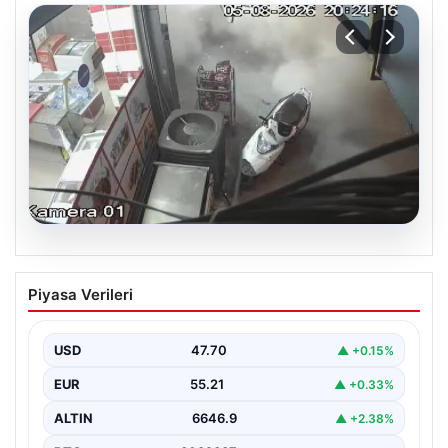
06.08.2026
Bahçelievler’de tahliye edilen 4 katlı
Piyasa Verileri
binanın çöktüğü anlar
{ “title”: “Bahçelievler’de 4 Katlı Binanın Çökmenin
Detayları ve Güvenlik Önlemleri”, “content”: “
USD
47.70
▲ +0.15%
İstanbul’un…
EUR
55.21
▲ +0.33%
ALTIN
6646.9
▲ +2.38%