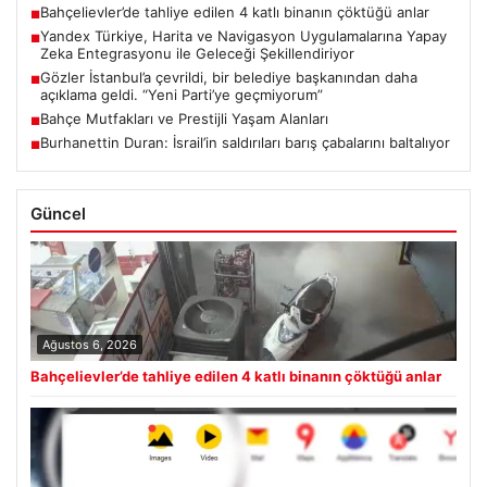
Bahçelievler’de tahliye edilen 4 katlı binanın çöktüğü anlar
■
Yandex Türkiye, Harita ve Navigasyon Uygulamalarına Yapay
■
Zeka Entegrasyonu ile Geleceği Şekillendiriyor
Gözler İstanbul’a çevrildi, bir belediye başkanından daha
■
açıklama geldi. “Yeni Parti’ye geçmiyorum”
Bahçe Mutfakları ve Prestijli Yaşam Alanları
■
Burhanettin Duran: İsrail’in saldırıları barış çabalarını baltalıyor
■
Güncel
Ağustos 6, 2026
Bahçelievler’de tahliye edilen 4 katlı binanın çöktüğü anlar