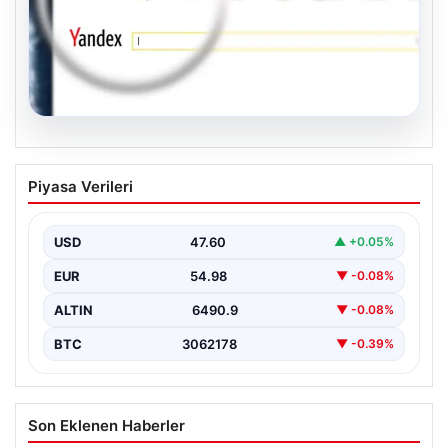
05.08.2026
Yandex Türkiye, Harita ve Navigasyon
Piyasa Verileri
Uygulamalarına Yapay Zeka
Entegrasyonu ile Geleceği
Şekillendiriyor
USD
47.60
▲ +0.05%
Yandex Türkiye, teknolojik gelişmeler ışığında önemli
EUR
54.98
▼ -0.08%
bir adım atarak, en popüler harita ve navigasyon…
ALTIN
6490.9
▼ -0.08%
BTC
3062178
▼ -0.39%
Son Eklenen Haberler