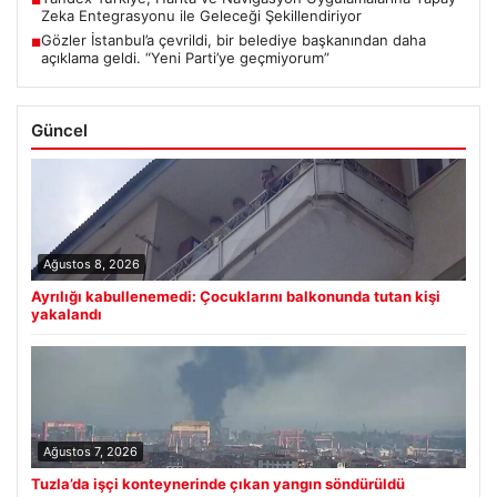
Zeka Entegrasyonu ile Geleceği Şekillendiriyor
Gözler İstanbul’a çevrildi, bir belediye başkanından daha
■
açıklama geldi. “Yeni Parti’ye geçmiyorum”
Güncel
Ağustos 8, 2026
Ayrılığı kabullenemedi: Çocuklarını balkonunda tutan kişi
yakalandı
Ağustos 7, 2026
Tuzla’da işçi konteynerinde çıkan yangın söndürüldü