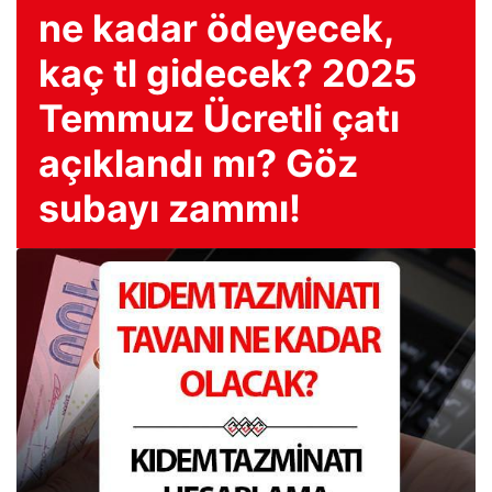
ne kadar ödeyecek,
kaç tl gidecek? 2025
Temmuz Ücretli çatı
açıklandı mı? Göz
subayı zammı!