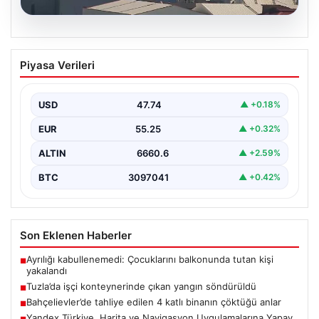
07.08.2026
Tuzla’da işçi konteynerinde çıkan
Piyasa Verileri
yangın söndürüldü
Tuzla’da bir inşaat şantiyesinde yer alan iki katlı ve 28
kişinin kaldığı işçi konteynerinde…
USD
47.74
▲ +0.18%
EUR
55.25
▲ +0.32%
ALTIN
6660.6
▲ +2.59%
BTC
3097041
▲ +0.42%
Son Eklenen Haberler
Ayrılığı kabullenemedi: Çocuklarını balkonunda tutan kişi
■
yakalandı
Tuzla’da işçi konteynerinde çıkan yangın söndürüldü
■
Bahçelievler’de tahliye edilen 4 katlı binanın çöktüğü anlar
■
Yandex Türkiye, Harita ve Navigasyon Uygulamalarına Yapay
■