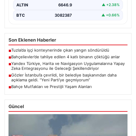
ALTIN
6646.9
▲ +2.38%
BTC
3082387
▲ +0.66%
Son Eklenen Haberler
Tuzla’da işçi konteynerinde çıkan yangın söndürüldü
■
Bahçelievler’de tahliye edilen 4 katlı binanın çöktüğü anlar
■
Yandex Türkiye, Harita ve Navigasyon Uygulamalarına Yapay
■
Zeka Entegrasyonu ile Geleceği Şekillendiriyor
Gözler İstanbul’a çevrildi, bir belediye başkanından daha
■
açıklama geldi. “Yeni Parti’ye geçmiyorum”
Bahçe Mutfakları ve Prestijli Yaşam Alanları
■
Güncel