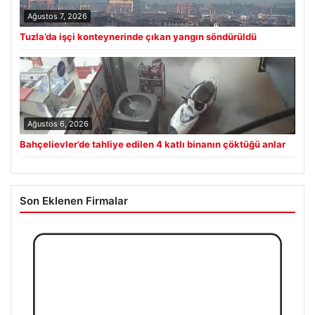
Ağustos 7, 2026
Tuzla’da işçi konteynerinde çıkan yangın söndürüldü
Ağustos 6, 2026
Bahçelievler’de tahliye edilen 4 katlı binanın çöktüğü anlar
Son Eklenen Firmalar