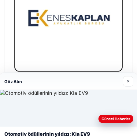
×
Göz Atın
Enes Kaplan Avukatlık Bürosu
Nisan 28, 2026
Web sitemizi nasıl kullandığınızı daha iyi anlayabilmek,
Güncel Haberler
deneyiminizi kişiselleştirmek ve geliştirmek amacıyla çerezler
kullanıyoruz.
Çerez Politikamız
Otomotiv ödüllerinin yıldızı: Kia EV9