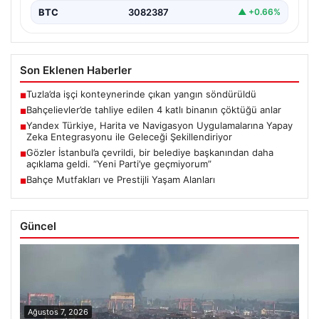
BTC
3082387
▲ +0.66%
Son Eklenen Haberler
Tuzla’da işçi konteynerinde çıkan yangın söndürüldü
■
Bahçelievler’de tahliye edilen 4 katlı binanın çöktüğü anlar
■
Yandex Türkiye, Harita ve Navigasyon Uygulamalarına Yapay
■
Zeka Entegrasyonu ile Geleceği Şekillendiriyor
Gözler İstanbul’a çevrildi, bir belediye başkanından daha
■
açıklama geldi. “Yeni Parti’ye geçmiyorum”
Bahçe Mutfakları ve Prestijli Yaşam Alanları
■
Güncel
Ağustos 7, 2026