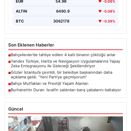
EUR
54.98
▼ -0.08%
bir adım atarak, en popüler harita ve navigasyon…
ALTIN
6490.9
▼ -0.08%
BTC
3062178
▼ -0.39%
Son Eklenen Haberler
Bahçelievler’de tahliye edilen 4 katlı binanın çöktüğü anlar
■
Yandex Türkiye, Harita ve Navigasyon Uygulamalarına Yapay
■
Zeka Entegrasyonu ile Geleceği Şekillendiriyor
Gözler İstanbul’a çevrildi, bir belediye başkanından daha
■
açıklama geldi. “Yeni Parti’ye geçmiyorum”
Bahçe Mutfakları ve Prestijli Yaşam Alanları
■
Burhanettin Duran: İsrail’in saldırıları barış çabalarını baltalıyor
■
Güncel