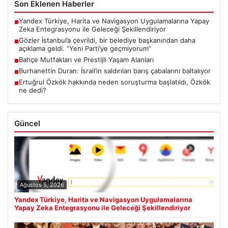
Son Eklenen Haberler
Yandex Türkiye, Harita ve Navigasyon Uygulamalarına Yapay
■
Zeka Entegrasyonu ile Geleceği Şekillendiriyor
Gözler İstanbul’a çevrildi, bir belediye başkanından daha
■
açıklama geldi. “Yeni Parti’ye geçmiyorum”
Bahçe Mutfakları ve Prestijli Yaşam Alanları
■
Burhanettin Duran: İsrail’in saldırıları barış çabalarını baltalıyor
■
Ertuğrul Özkök hakkında neden soruşturma başlatıldı, Özkök
■
ne dedi?
Güncel
Ağustos 5, 2026
Yandex Türkiye, Harita ve Navigasyon Uygulamalarına
Yapay Zeka Entegrasyonu ile Geleceği Şekillendiriyor