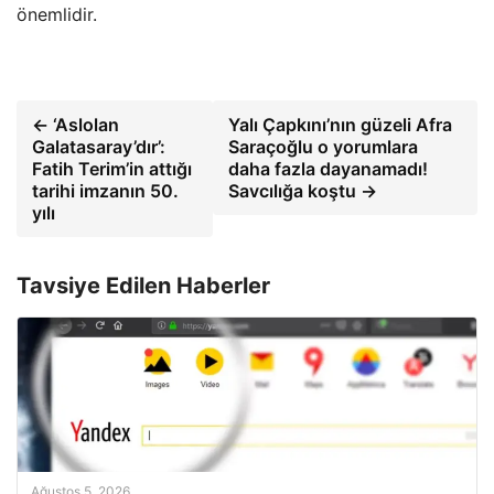
önemlidir.
← ‘Aslolan
Yalı Çapkını’nın güzeli Afra
Galatasaray’dır’:
Saraçoğlu o yorumlara
Fatih Terim’in attığı
daha fazla dayanamadı!
tarihi imzanın 50.
Savcılığa koştu →
yılı
Tavsiye Edilen Haberler
Ağustos 5, 2026