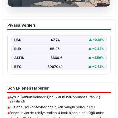
07.08.2026
Tuzla’da işçi konteynerinde çıkan
Piyasa Verileri
yangın söndürüldü
Tuzla’da bir inşaat şantiyesinde yer alan iki katlı ve 28
kişinin kaldığı işçi konteynerinde…
USD
47.74
▲ +0.18%
EUR
55.25
▲ +0.32%
ALTIN
6660.6
▲ +2.59%
BTC
3097041
▲ +0.42%
Son Eklenen Haberler
Ayrılığı kabullenemedi: Çocuklarını balkonunda tutan kişi
■
yakalandı
Tuzla’da işçi konteynerinde çıkan yangın söndürüldü
■
Bahçelievler’de tahliye edilen 4 katlı binanın çöktüğü anlar
■