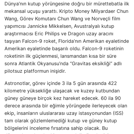
Dünya’nın kutup yörüngesine doğru bir mürettebatla ilk
mekansal uçuşu yarattı. Kripto Money Milyardaer Chun
Wang, Görev Komutanı Chun Wang ve Norveçli film
yapımcısı Jannicke Mikkelsen, Avustralyalı kutup
araştırmacısı Eric Philips ve Dragon uzay aracını
taşıyan Falcon-9 roket, Florida’nın Amerikan eyaletinde
Amerikan eyaletinde başarılı oldu. Falcon-9 roketinin
roketinin ilk güçlenmesi, lansmandan kısa bir süre
sonra Atlantik Okyanusu’nda “Gravitas eksikliği” adlı
pilotsuz platformun inişidir.
Astronotlar, görev içinde 3 ila 5 gün arasında 422
kilometre yüksekliğe ulaşacak ve kuzey kutbundan
güney güneye birçok kez hareket edecek. 60 ila 90
derece arasında bir eğimle yörüngede ilerleyecek olan
ekip, insanların uluslararası uzay istasyonundan (ISS)
tam olarak gözlemlemediği kutup ve güney kutup
bölgelerini inceleme fırsatına sahip olacak. Bu