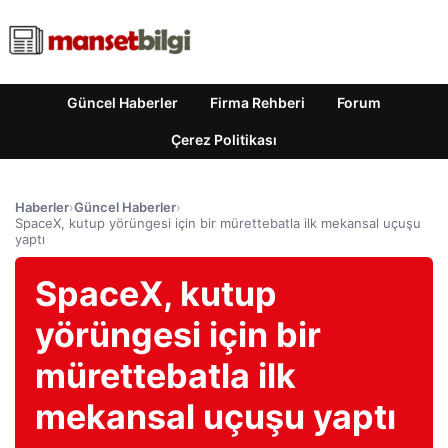
Güncel Haberler
Firma Rehberi
Forum
Çerez Politikası
Haberler
›
Güncel Haberler
›
SpaceX, kutup yörüngesi için bir mürettebatla ilk mekansal uçuşu
yaptı
SpaceX, kutup
yörüngesi için bir
mürettebatla ilk
mekansal uçuşu yaptı