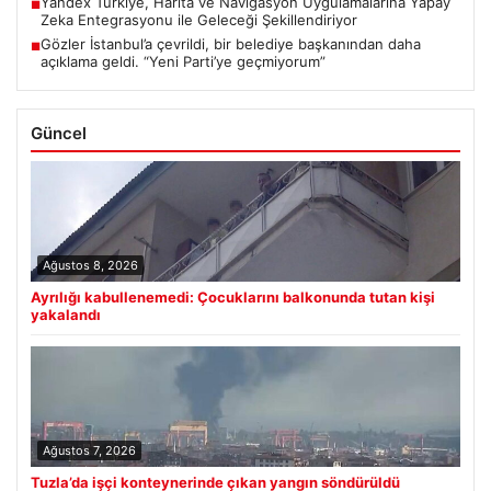
Yandex Türkiye, Harita ve Navigasyon Uygulamalarına Yapay
■
Zeka Entegrasyonu ile Geleceği Şekillendiriyor
Gözler İstanbul’a çevrildi, bir belediye başkanından daha
■
açıklama geldi. “Yeni Parti’ye geçmiyorum”
Güncel
Ağustos 8, 2026
Ayrılığı kabullenemedi: Çocuklarını balkonunda tutan kişi
yakalandı
Ağustos 7, 2026
Tuzla’da işçi konteynerinde çıkan yangın söndürüldü