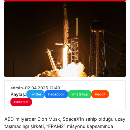
admin
•
02.04.2025 12:49
Paylaş:
Twitter
Facebook
WhatsApp
Reddit
Pinterest
ABD milyarder Elon Musk, SpaceX’in sahip olduğu uzay
taşımacılığı şirketi, “FRAM2” misyonu kapsamında