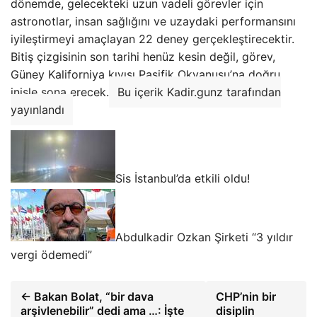
dönemde, gelecekteki uzun vadeli görevler için
astronotlar, insan sağlığını ve uzaydaki performansını
iyileştirmeyi amaçlayan 22 deney gerçekleştirecektir.
Bitiş çizgisinin son tarihi henüz kesin değil, görev,
Güney Kaliforniya kıyısı Pasifik Okyanusu’na doğru
inişle sona erecek.
Bu içerik Kadir.gunz tarafından
yayınlandı
Sis İstanbul’da etkili oldu!
Abdulkadir Ozkan Şirketi “3 yıldır
vergi ödemedi”
← Bakan Bolat, “bir dava
CHP’nin bir
arşivlenebilir” dedi ama …: İşte
disiplin