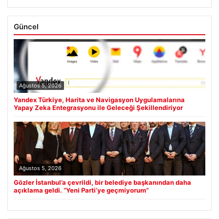
Güncel
Ağustos 5, 2026
Yandex Türkiye, Harita ve Navigasyon Uygulamalarına
Yapay Zeka Entegrasyonu ile Geleceği Şekillendiriyor
Ağustos 5, 2026
Gözler İstanbul’a çevrildi, bir belediye başkanından daha
açıklama geldi. “Yeni Parti’ye geçmiyorum”