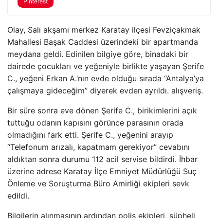
Pinterest
Olay, Salı akşamı merkez Karatay ilçesi Fevziçakmak
Mahallesi Başak Caddesi üzerindeki bir apartmanda
meydana geldi. Edinilen bilgiye göre, binadaki bir
dairede çocukları ve yeğeniyle birlikte yaşayan Şerife
C., yeğeni Erkan A.’nın evde olduğu sırada “Antalya’ya
çalışmaya gideceğim” diyerek evden ayrıldı. alışveriş.
Bir süre sonra eve dönen Şerife C., birikimlerini açık
tuttuğu odanın kapısını görünce parasının orada
olmadığını fark etti. Şerife C., yeğenini arayıp
“Telefonum arızalı, kapatmam gerekiyor” cevabını
aldıktan sonra durumu 112 acil servise bildirdi. İhbar
üzerine adrese Karatay İlçe Emniyet Müdürlüğü Suç
Önleme ve Soruşturma Büro Amirliği ekipleri sevk
edildi.
Bilgilerin alınmasının ardından polis ekipleri, şüpheli