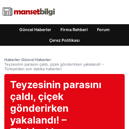
Güncel Haberler
Firma Rehberi
Forum
Çerez Politikası
Haberler
›
Güncel Haberler
›
Teyzesinin parasını çaldı, çiçek gönderirken yakalandı! –
Türkiye’den son dakika haberleri
Teyzesinin parasını
çaldı, çiçek
gönderirken
yakalandı! –