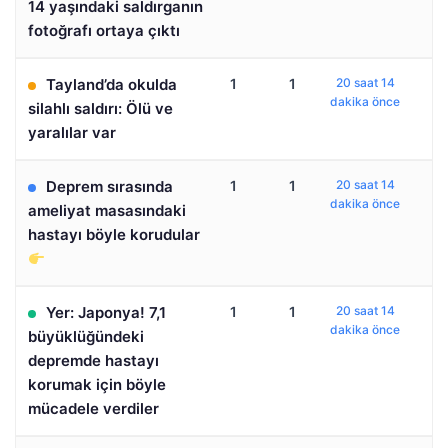
14 yaşındaki saldırganın
fotoğrafı ortaya çıktı
Tayland’da okulda
1
1
20 saat 14
dakika önce
silahlı saldırı: Ölü ve
yaralılar var
Deprem sırasında
1
1
20 saat 14
dakika önce
ameliyat masasındaki
hastayı böyle korudular
Yer: Japonya! 7,1
1
1
20 saat 14
dakika önce
büyüklüğündeki
depremde hastayı
korumak için böyle
mücadele verdiler