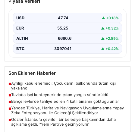
Piyasa Verileri
yangın söndürüldü
Tuzla'da bir inşaat şantiyesinde yer alan iki katlı ve 28
kişinin kaldığı işçi konteynerinde…
USD
47.74
▲ +0.18%
EUR
55.25
▲ +0.32%
ALTIN
6660.6
▲ +2.59%
BTC
3097041
▲ +0.42%
Son Eklenen Haberler
Ayrılığı kabullenemedi: Çocuklarını balkonunda tutan kişi
■
yakalandı
Tuzla’da işçi konteynerinde çıkan yangın söndürüldü
■
Bahçelievler’de tahliye edilen 4 katlı binanın çöktüğü anlar
■
Yandex Türkiye, Harita ve Navigasyon Uygulamalarına Yapay
■
Zeka Entegrasyonu ile Geleceği Şekillendiriyor
Gözler İstanbul’a çevrildi, bir belediye başkanından daha
■
açıklama geldi. “Yeni Parti’ye geçmiyorum”