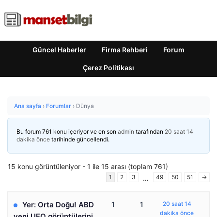
Güncel Haberler
Firma Rehberi
Forum
Çerez Politikası
Ana sayfa
›
Forumlar
›
Dünya
Bu forum 761 konu içeriyor ve en son
admin
tarafından
20 saat 14
dakika önce
tarihinde güncellendi.
15 konu görüntüleniyor - 1 ile 15 arası (toplam 761)
1
2
3
49
50
51
→
…
Yer: Orta Doğu! ABD
1
1
20 saat 14
dakika önce
yeni UFO görüntülerini