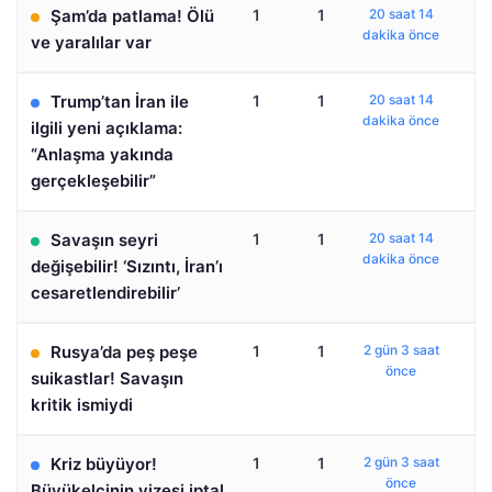
Şam’da patlama! Ölü
1
1
20 saat 14
dakika önce
ve yaralılar var
Trump’tan İran ile
1
1
20 saat 14
dakika önce
ilgili yeni açıklama:
“Anlaşma yakında
gerçekleşebilir”
Savaşın seyri
1
1
20 saat 14
dakika önce
değişebilir! ‘Sızıntı, İran’ı
cesaretlendirebilir’
Rusya’da peş peşe
1
1
2 gün 3 saat
önce
suikastlar! Savaşın
kritik ismiydi
Kriz büyüyor!
1
1
2 gün 3 saat
önce
Büyükelçinin vizesi iptal