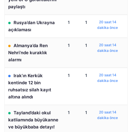
paylaştı
Rusya’dan Ukrayna
1
1
20 saat 14
dakika önce
açıklaması
Almanya’da Ren
1
1
20 saat 14
dakika önce
Nehri’nde kuraklık
alarmı
Irak’ın Kerkük
1
1
20 saat 14
dakika önce
kentinde 12 bin
ruhsatsız silah kayıt
altına alındı
Tayland’daki okul
1
1
20 saat 14
dakika önce
katliamında büyükanne
ve büyükbaba detayı!