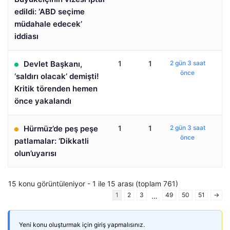
edildi: ‘ABD seçime
müdahale edecek’
iddiası
Devlet Başkanı,
1
1
2 gün 3 saat
önce
‘saldırı olacak’ demişti!
Kritik törenden hemen
önce yakalandı
Hürmüz’de peş peşe
1
1
2 gün 3 saat
önce
patlamalar: ‘Dikkatli
olun’uyarısı
15 konu görüntüleniyor - 1 ile 15 arası (toplam 761)
1
2
3
49
50
51
→
…
Yeni konu oluşturmak için giriş yapmalısınız.