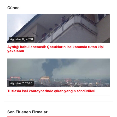
Güncel
Ağustos 8, 2026
Ayrılığı kabullenemedi: Çocuklarını balkonunda tutan kişi
yakalandı
Ağustos 7, 2026
Tuzla’da işçi konteynerinde çıkan yangın söndürüldü
Son Eklenen Firmalar