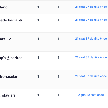
landı
1
1
21 saat 37 dakika önce
yede bağlantı
1
1
21 saat 37 dakika önce
mart TV
1
1
21 saat 37 dakika önce
App’a @herkes
1
1
21 saat 37 dakika önce
e konuşulan
1
1
21 saat 37 dakika önce
 olayları
1
1
2 gün 20 saat önce