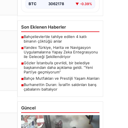
navigasyon…
BTC
3062178
▼ -0.39%
Son Eklenen Haberler
Bahçelievler’de tahliye edilen 4 katlı
■
binanın çöktüğü anlar
Yandex Türkiye, Harita ve Navigasyon
■
Uygulamalarına Yapay Zeka Entegrasyonu
ile Geleceği Şekillendiriyor
Gözler İstanbul’a çevrildi, bir belediye
■
başkanından daha açıklama geldi. “Yeni
Parti’ye geçmiyorum”
Bahçe Mutfakları ve Prestijli Yaşam Alanları
■
Burhanettin Duran: İsrail’in saldırıları barış
■
çabalarını baltalıyor
Güncel