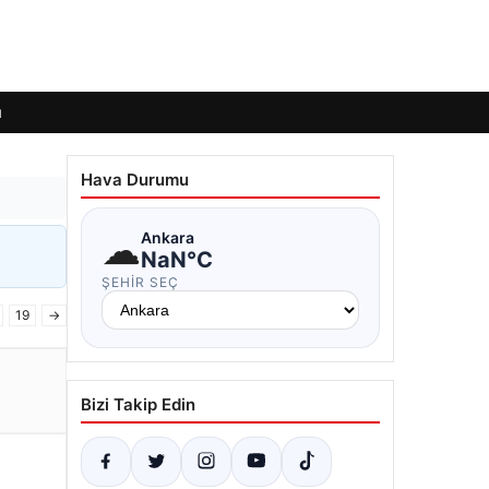
ı
Hava Durumu
☁
Ankara
NaN°C
ŞEHIR SEÇ
19
→
Bizi Takip Edin