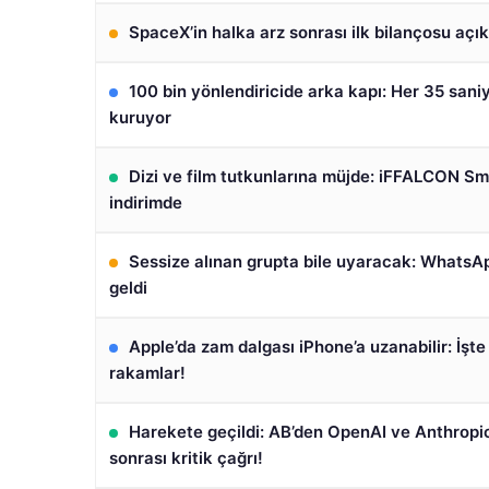
SpaceX’in halka arz sonrası ilk bilançosu açık
100 bin yönlendiricide arka kapı: Her 35 sani
kuruyor
Dizi ve film tutkunlarına müjde: iFFALCON S
indirimde
Sessize alınan grupta bile uyaracak: Whats
geldi
Apple’da zam dalgası iPhone’a uzanabilir: İşt
rakamlar!
Harekete geçildi: AB’den OpenAI ve Anthropic
sonrası kritik çağrı!