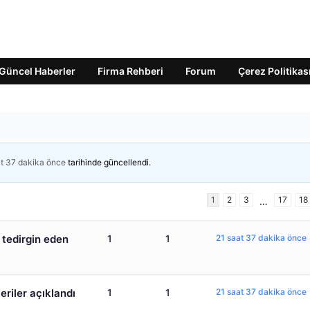
Güncel Haberler
Firma Rehberi
Forum
Çerez Politikas
at 37 dakika önce
tarihinde güncellendi.
1
2
3
17
18
…
 tedirgin eden
1
1
21 saat 37 dakika önce
veriler açıklandı
1
1
21 saat 37 dakika önce