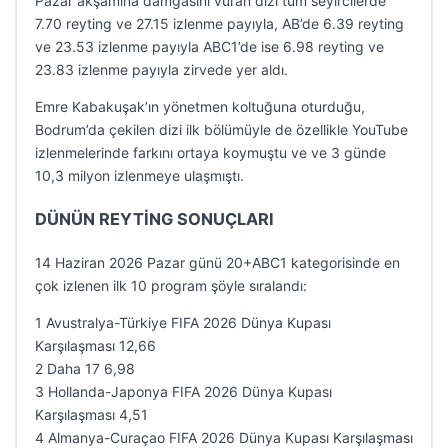
Pazar akşamına damgasını vuran dizi tüm seyircilerde
7.70 reyting ve 27.15 izlenme payıyla, AB’de 6.39 reyting
ve 23.53 izlenme payıyla ABC1’de ise 6.98 reyting ve
23.83 izlenme payıyla zirvede yer aldı.
Emre Kabakuşak’ın yönetmen koltuğuna oturduğu,
Bodrum’da çekilen dizi ilk bölümüyle de özellikle YouTube
izlenmelerinde farkını ortaya koymuştu ve ve 3 günde
10,3 milyon izlenmeye ulaşmıştı.
DÜNÜN REYTİNG SONUÇLARI
14 Haziran 2026 Pazar günü 20+ABC1 kategorisinde en
çok izlenen ilk 10 program şöyle sıralandı:
1 Avustralya-Türkiye FIFA 2026 Dünya Kupası
Karşılaşması 12,66
2 Daha 17 6,98
3 Hollanda-Japonya FIFA 2026 Dünya Kupası
Karşılaşması 4,51
4 Almanya-Curaçao FIFA 2026 Dünya Kupası Karşılaşması