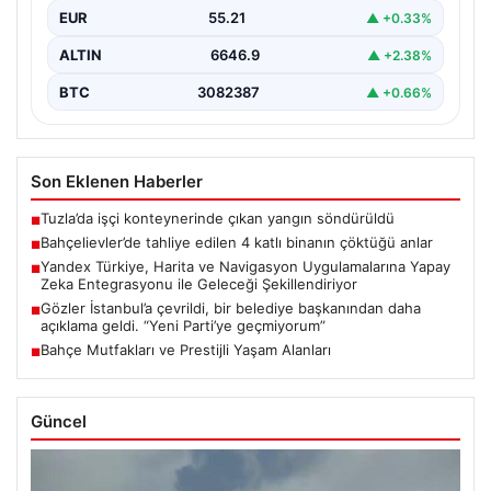
EUR
55.21
▲ +0.33%
ALTIN
6646.9
▲ +2.38%
BTC
3082387
▲ +0.66%
Son Eklenen Haberler
Tuzla’da işçi konteynerinde çıkan yangın söndürüldü
■
Bahçelievler’de tahliye edilen 4 katlı binanın çöktüğü anlar
■
Yandex Türkiye, Harita ve Navigasyon Uygulamalarına Yapay
■
Zeka Entegrasyonu ile Geleceği Şekillendiriyor
Gözler İstanbul’a çevrildi, bir belediye başkanından daha
■
açıklama geldi. “Yeni Parti’ye geçmiyorum”
Bahçe Mutfakları ve Prestijli Yaşam Alanları
■
Güncel