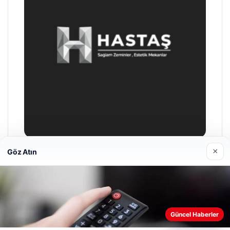
×
Göz Atın
Enes Kaplan Avukatlık Bürosu
Nisan 28, 2026
Web sitemizi nasıl kullandığınızı daha iyi anlayabilmek,
Güncel Haberler
deneyiminizi kişiselleştirmek ve geliştirmek amacıyla çerezler