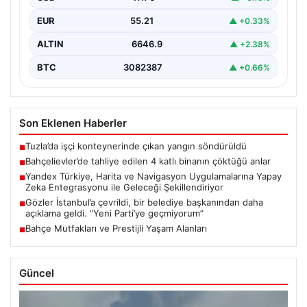
Bahçelievler…
EUR
55.21
▲ +0.33%
ALTIN
6646.9
▲ +2.38%
BTC
3082387
▲ +0.66%
Son Eklenen Haberler
Tuzla’da işçi konteynerinde çıkan yangın söndürüldü
■
Bahçelievler’de tahliye edilen 4 katlı binanın çöktüğü anlar
■
Yandex Türkiye, Harita ve Navigasyon Uygulamalarına Yapay
■
Zeka Entegrasyonu ile Geleceği Şekillendiriyor
Gözler İstanbul’a çevrildi, bir belediye başkanından daha
■
açıklama geldi. “Yeni Parti’ye geçmiyorum”
Bahçe Mutfakları ve Prestijli Yaşam Alanları
■
Güncel