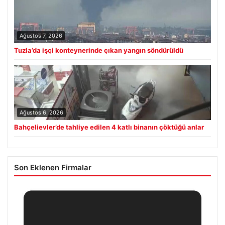
Ağustos 7, 2026
Tuzla’da işçi konteynerinde çıkan yangın söndürüldü
Ağustos 6, 2026
Bahçelievler’de tahliye edilen 4 katlı binanın çöktüğü anlar
Son Eklenen Firmalar