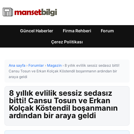
Güncel Haberler
Firma Rehberi
Forum
Çerez Politikası
Ana sayfa
›
Forumlar
›
Magazin
›
8 yıllık evlilik sessiz sedasız bitti!
Cansu Tosun ve Erkan Kolçak Köstendil boşanmanın ardından bir
araya geldi
8 yıllık evlilik sessiz sedasız
bitti! Cansu Tosun ve Erkan
Kolçak Köstendil boşanmanın
ardından bir araya geldi