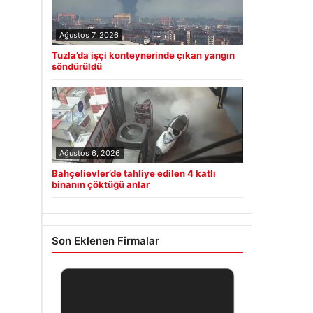
Ağustos 7, 2026
Tuzla’da işçi konteynerinde çıkan yangın
söndürüldü
Ağustos 6, 2026
Bahçelievler’de tahliye edilen 4 katlı
binanın çöktüğü anlar
Son Eklenen Firmalar