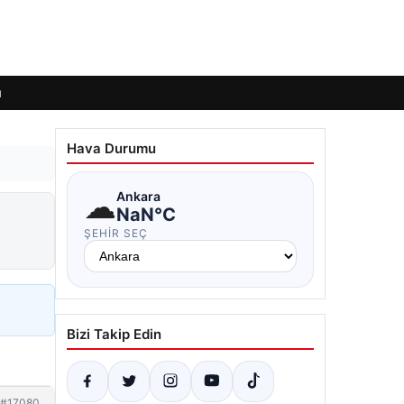
ı
Hava Durumu
☁
Ankara
NaN°C
ŞEHIR SEÇ
Bizi Takip Edin
#17080