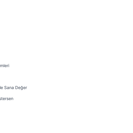
mleri
ile Sana Değer
İstersen