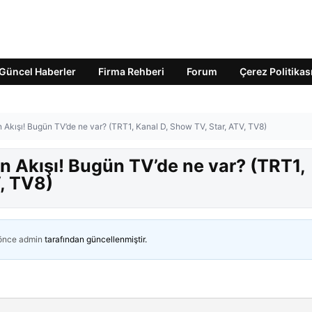
Güncel Haberler
Firma Rehberi
Forum
Çerez Politikas
 Akışı! Bugün TV’de ne var? (TRT1, Kanal D, Show TV, Star, ATV, TV8)
n Akışı! Bugün TV’de ne var? (TRT1,
, TV8)
 önce
admin
tarafından güncellenmiştir.