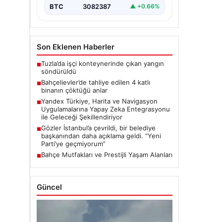
BTC
3082387
▲ +0.66%
Son Eklenen Haberler
Tuzla’da işçi konteynerinde çıkan yangın
■
söndürüldü
Bahçelievler’de tahliye edilen 4 katlı
■
binanın çöktüğü anlar
Yandex Türkiye, Harita ve Navigasyon
■
Uygulamalarına Yapay Zeka Entegrasyonu
ile Geleceği Şekillendiriyor
Gözler İstanbul’a çevrildi, bir belediye
■
başkanından daha açıklama geldi. “Yeni
Parti’ye geçmiyorum”
Bahçe Mutfakları ve Prestijli Yaşam Alanları
■
Güncel