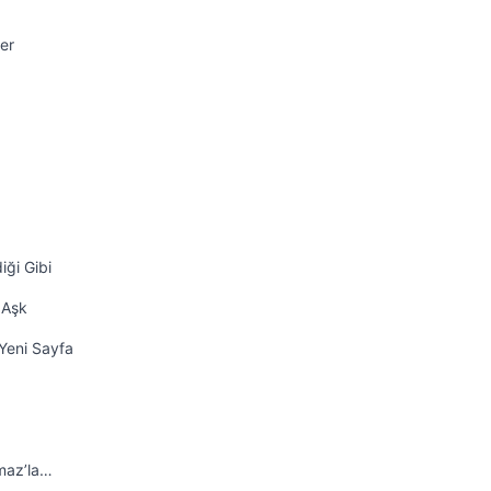
er
iği Gibi
 Aşk
Yeni Sayfa
maz’la…