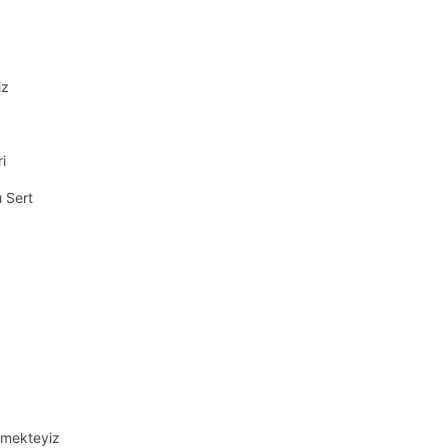
iz
i
ı Sert
emekteyiz