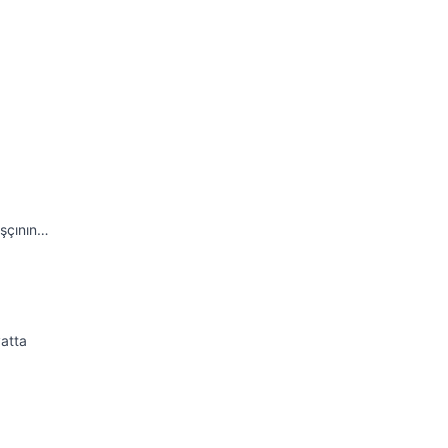
a
aşçının…
atta