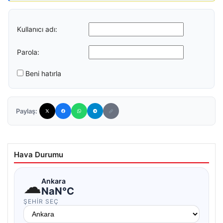
Kullanıcı adı:
Parola:
Beni hatırla
Paylaş:
Hava Durumu
☁
Ankara
NaN°C
ŞEHIR SEÇ