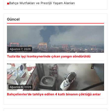
Bahçe Mutfakları ve Prestijli Yaşam Alanları
■
Güncel
Ağustos 7, 2026
Tuzla’da işçi konteynerinde çıkan yangın söndürüldü
Ağustos 6, 2026
Bahçelievler’de tahliye edilen 4 katlı binanın çöktüğü anlar