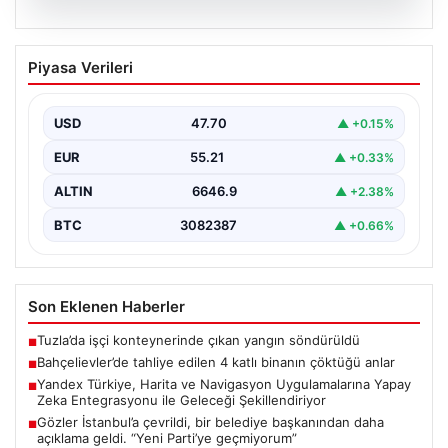
06.08.2026
Bahçelievler’de tahliye edilen 4 katlı
Piyasa Verileri
binanın çöktüğü anlar
{ "title": "Bahçelievler'de 4 Katlı Binanın Çökmenin
Detayları ve Güvenlik Önlemleri", "content": "İstanbul'un
USD
47.70
▲ +0.15%
Bahçelievler…
EUR
55.21
▲ +0.33%
ALTIN
6646.9
▲ +2.38%
BTC
3082387
▲ +0.66%
Son Eklenen Haberler
Tuzla’da işçi konteynerinde çıkan yangın söndürüldü
■
Bahçelievler’de tahliye edilen 4 katlı binanın çöktüğü anlar
■
Yandex Türkiye, Harita ve Navigasyon Uygulamalarına Yapay
■
Zeka Entegrasyonu ile Geleceği Şekillendiriyor
Gözler İstanbul’a çevrildi, bir belediye başkanından daha
■
açıklama geldi. “Yeni Parti’ye geçmiyorum”