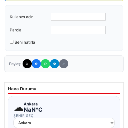
Kullanıcı adı:
Parola:
Beni hatırla
Paylaş:
Hava Durumu
☁
Ankara
NaN°C
ŞEHIR SEÇ