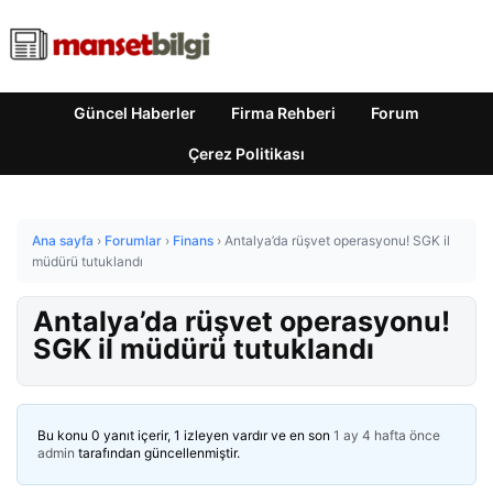
Güncel Haberler
Firma Rehberi
Forum
Çerez Politikası
Ana sayfa
›
Forumlar
›
Finans
›
Antalya’da rüşvet operasyonu! SGK il
müdürü tutuklandı
Antalya’da rüşvet operasyonu!
SGK il müdürü tutuklandı
Bu konu 0 yanıt içerir, 1 izleyen vardır ve en son
1 ay 4 hafta önce
admin
tarafından güncellenmiştir.