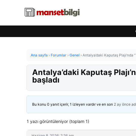
Ana sayfa
›
Forumlar
›
Genel
›
Antalya’daki Kaputaş Plajı’nda
Antalya’daki Kaputaş Plajı
başladı
Bu konu 0 yanıt içerir, 1 izleyen vardır ve en son
2 ay önce
ad
1 yazı görüntüleniyor (toplam 1)
Haziran 8, 2026: 2:26 am