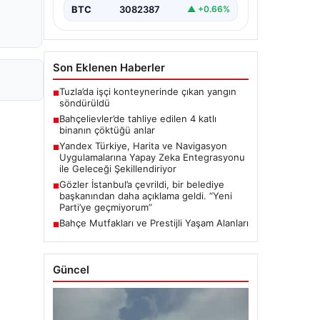
BTC
3082387
▲ +0.66%
Son Eklenen Haberler
Tuzla’da işçi konteynerinde çıkan yangın
■
söndürüldü
Bahçelievler’de tahliye edilen 4 katlı
■
binanın çöktüğü anlar
Yandex Türkiye, Harita ve Navigasyon
■
Uygulamalarına Yapay Zeka Entegrasyonu
ile Geleceği Şekillendiriyor
Gözler İstanbul’a çevrildi, bir belediye
■
başkanından daha açıklama geldi. “Yeni
Parti’ye geçmiyorum”
Bahçe Mutfakları ve Prestijli Yaşam Alanları
■
Güncel