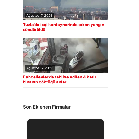
Ağustos 7, 2026
Tuzla’da işçi konteynerinde çıkan yangın
söndürüldü
Ağustos 6, 2026
Bahçelievler’de tahliye edilen 4 katlı
binanın çöktüğü anlar
Son Eklenen Firmalar