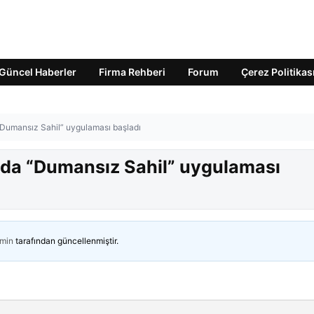
Güncel Haberler
Firma Rehberi
Forum
Çerez Politikas
 “Dumansız Sahil” uygulaması başladı
’nda “Dumansız Sahil” uygulaması
min
tarafından güncellenmiştir.