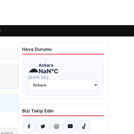
ı
Hava Durumu
☁
Ankara
NaN°C
ŞEHIR SEÇ
Bizi Takip Edin
#16615