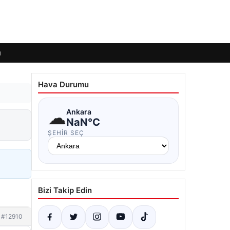
ı
Hava Durumu
☁
Ankara
NaN°C
ŞEHIR SEÇ
Bizi Takip Edin
#12910