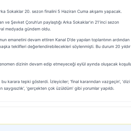
 Arka Sokaklar 20. sezon finalini 5 Haziran Cuma akşamı yapacak.
an ve Şevket Çoruh’un paylaştığı Arka Sokaklar’ın 21’inci sezon
osyal medyada gündem oldu.
nun emanetini devam ettiren Kanal D’de yapılan toplantının ardından
aşka teklifleri değerlendirebilecekleri söylenmişti. Bu durum 20 yıldır
 fenomen dizinin devam edip etmeyeceği eylül ayında oluşacak koşull
u karara tepki gösterdi. İzleyiciler; ‘final kararından vazgeçin’, ‘dizi
lan saygısızlık’, ‘gerçekten çok üzüldüm’ gibi yorumlar yapıldı.