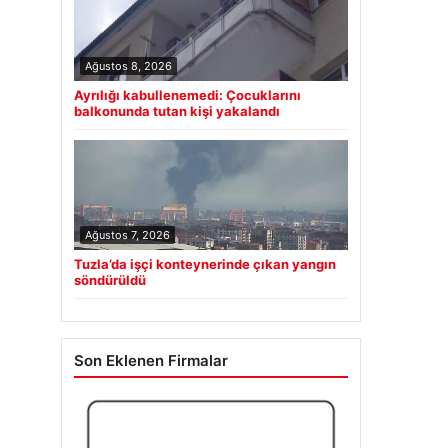
Ağustos 8, 2026
Ayrılığı kabullenemedi: Çocuklarını
balkonunda tutan kişi yakalandı
Ağustos 7, 2026
Tuzla’da işçi konteynerinde çıkan yangın
söndürüldü
Son Eklenen Firmalar