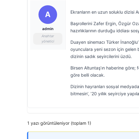
Ekranların en uzun soluklu dizisi
A
Başrollerini Zafer Ergin, Özgür Oz
admin
hazırlıklarının durduğu iddiası s
Anahtar
yönetici
Duayen sinemacı Türker İnanoğlu’
oyunculara yeni sezon için gelen b
dizinin sadık seyircilerini üzdü.
Birsen Altuntaş’ın haberine göre;
göre belli olacak.
Dizinin hayranları sosyal medyada b
bitmesin’, ’20 yıllık seyirciye yapı
1 yazı görüntüleniyor (toplam 1)