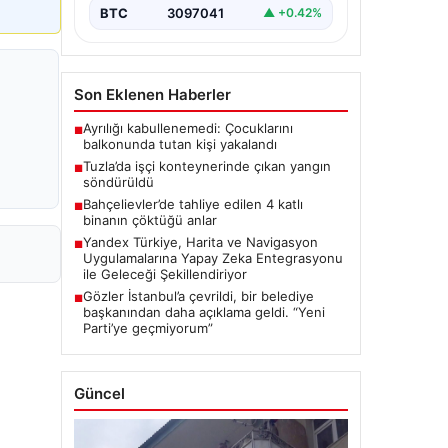
BTC
3097041
▲ +0.42%
Son Eklenen Haberler
Ayrılığı kabullenemedi: Çocuklarını
■
balkonunda tutan kişi yakalandı
Tuzla’da işçi konteynerinde çıkan yangın
■
söndürüldü
Bahçelievler’de tahliye edilen 4 katlı
■
binanın çöktüğü anlar
Yandex Türkiye, Harita ve Navigasyon
■
Uygulamalarına Yapay Zeka Entegrasyonu
ile Geleceği Şekillendiriyor
Gözler İstanbul’a çevrildi, bir belediye
■
başkanından daha açıklama geldi. “Yeni
Parti’ye geçmiyorum”
Güncel