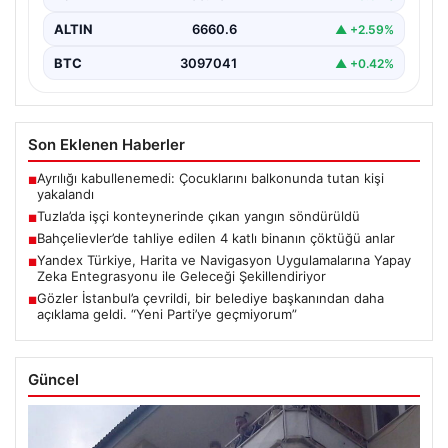
ALTIN
6660.6
▲ +2.59%
BTC
3097041
▲ +0.42%
Son Eklenen Haberler
Ayrılığı kabullenemedi: Çocuklarını balkonunda tutan kişi
■
yakalandı
Tuzla’da işçi konteynerinde çıkan yangın söndürüldü
■
Bahçelievler’de tahliye edilen 4 katlı binanın çöktüğü anlar
■
Yandex Türkiye, Harita ve Navigasyon Uygulamalarına Yapay
■
Zeka Entegrasyonu ile Geleceği Şekillendiriyor
Gözler İstanbul’a çevrildi, bir belediye başkanından daha
■
açıklama geldi. “Yeni Parti’ye geçmiyorum”
Güncel