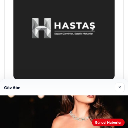
×
Göz Atın
Enes Kaplan Avukatlık Bürosu
Nisan 28, 2026
Web sitemizi nasıl kullandığınızı daha iyi anlayabilmek,
Güncel Haberler