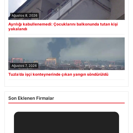
Ağustos 8, 2026
Ayrılığı kabullenemedi: Çocuklarını balkonunda tutan kişi
yakalandı
Ağustos 7, 2026
Tuzla’da işçi konteynerinde çıkan yangın söndürüldü
Son Eklenen Firmalar