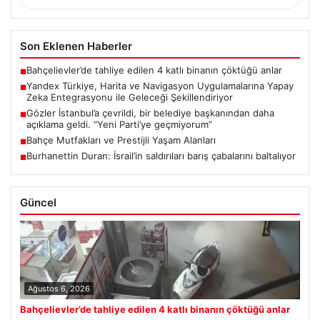
Son Eklenen Haberler
Bahçelievler’de tahliye edilen 4 katlı binanın çöktüğü anlar
■
Yandex Türkiye, Harita ve Navigasyon Uygulamalarına Yapay
■
Zeka Entegrasyonu ile Geleceği Şekillendiriyor
Gözler İstanbul’a çevrildi, bir belediye başkanından daha
■
açıklama geldi. “Yeni Parti’ye geçmiyorum”
Bahçe Mutfakları ve Prestijli Yaşam Alanları
■
Burhanettin Duran: İsrail’in saldırıları barış çabalarını baltalıyor
■
Güncel
Ağustos 6, 2026
Bahçelievler’de tahliye edilen 4 katlı binanın çöktüğü anlar