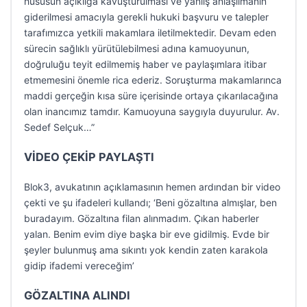
hususun açıklığa kavuşturulması ve yanlış anlaşılmanın
giderilmesi amacıyla gerekli hukuki başvuru ve talepler
tarafımızca yetkili makamlara iletilmektedir. Devam eden
sürecin sağlıklı yürütülebilmesi adına kamuoyunun,
doğruluğu teyit edilmemiş haber ve paylaşımlara itibar
etmemesini önemle rica ederiz. Soruşturma makamlarınca
maddi gerçeğin kısa süre içerisinde ortaya çıkarılacağına
olan inancımız tamdır. Kamuoyuna saygıyla duyurulur. Av.
Sedef Selçuk…”
VİDEO ÇEKİP PAYLAŞTI
Blok3, avukatının açıklamasının hemen ardından bir video
çekti ve şu ifadeleri kullandı; ‘Beni gözaltına almışlar, ben
buradayım. Gözaltına filan alınmadım. Çıkan haberler
yalan. Benim evim diye başka bir eve gidilmiş. Evde bir
şeyler bulunmuş ama sıkıntı yok kendin zaten karakola
gidip ifademi vereceğim’
GÖZALTINA ALINDI