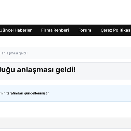
Güncel Haberler
Firma Rehberi
Forum
Çerez Politikas
 anlaşması geldi!
luğu anlaşması geldi!
min
tarafından güncellenmiştir.