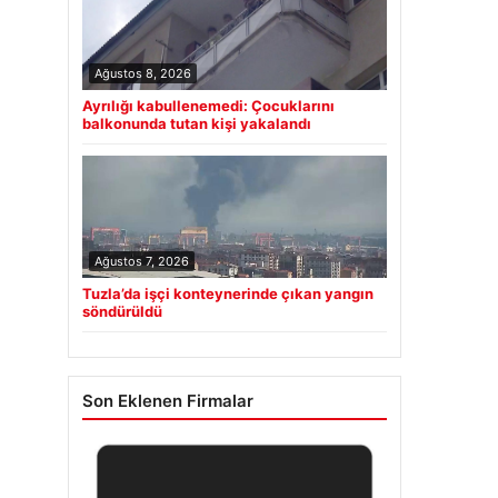
Ağustos 8, 2026
Ayrılığı kabullenemedi: Çocuklarını
balkonunda tutan kişi yakalandı
Ağustos 7, 2026
Tuzla’da işçi konteynerinde çıkan yangın
söndürüldü
Son Eklenen Firmalar