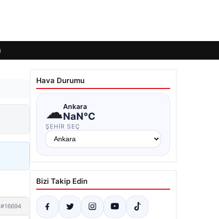
ı
Hava Durumu
☁
Ankara
NaN°C
ŞEHIR SEÇ
Bizi Takip Edin
#16694