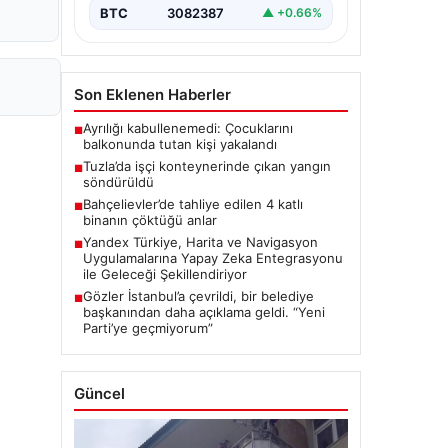
BTC
3082387
▲ +0.66%
Son Eklenen Haberler
Ayrılığı kabullenemedi: Çocuklarını
■
balkonunda tutan kişi yakalandı
Tuzla’da işçi konteynerinde çıkan yangın
■
söndürüldü
Bahçelievler’de tahliye edilen 4 katlı
■
binanın çöktüğü anlar
Yandex Türkiye, Harita ve Navigasyon
■
Uygulamalarına Yapay Zeka Entegrasyonu
ile Geleceği Şekillendiriyor
Gözler İstanbul’a çevrildi, bir belediye
■
başkanından daha açıklama geldi. “Yeni
Parti’ye geçmiyorum”
Güncel