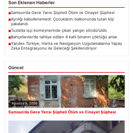
Son Eklenen Haberler
Samsun’da Gece Yarısı Şüpheli Ölüm ve Cinayet Şüphesi
■
Ayrılığı kabullenemedi: Çocuklarını balkonunda tutan kişi
■
yakalandı
Tuzla’da işçi konteynerinde çıkan yangın söndürüldü
■
Bahçelievler’de tahliye edilen 4 katlı binanın çöktüğü anlar
■
Yandex Türkiye, Harita ve Navigasyon Uygulamalarına Yapay
■
Zeka Entegrasyonu ile Geleceği Şekillendiriyor
Güncel
Ağustos 9, 2026
Samsun’da Gece Yarısı Şüpheli Ölüm ve Cinayet Şüphesi