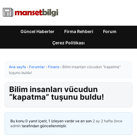
Güncel Haberler
Firma Rehberi
Forum
Çerez Politikası
Ana sayfa
›
Forumlar
›
Finans
›
Bilim insanları vücudun “kapatma”
tuşunu buldu!
Bilim insanları vücudun
“kapatma” tuşunu buldu!
Bu konu 0 yanıt içerir, 1 izleyen vardır ve en son
2 ay 2 hafta önce
admin
tarafından güncellenmiştir.