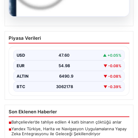
05.08.2026
Yandex Türkiye, Harita ve Navigasyon
Piyasa Verileri
Uygulamalarına Yapay Zeka
Entegrasyonu ile Geleceği
Şekillendiriyor
USD
47.60
▲ +0.05%
Yandex Türkiye, teknolojik gelişmeler ışığında önemli
EUR
54.98
▼ -0.08%
bir adım atarak, en popüler harita ve navigasyon…
ALTIN
6490.9
▼ -0.08%
BTC
3062178
▼ -0.39%
Son Eklenen Haberler
Bahçelievler’de tahliye edilen 4 katlı binanın çöktüğü anlar
■
Yandex Türkiye, Harita ve Navigasyon Uygulamalarına Yapay
■
Zeka Entegrasyonu ile Geleceği Şekillendiriyor