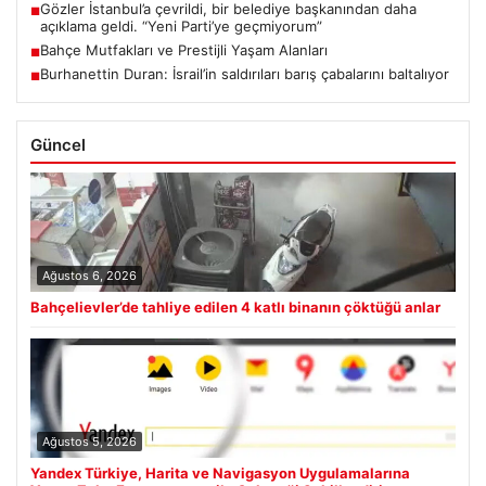
Gözler İstanbul’a çevrildi, bir belediye başkanından daha
■
açıklama geldi. “Yeni Parti’ye geçmiyorum”
Bahçe Mutfakları ve Prestijli Yaşam Alanları
■
Burhanettin Duran: İsrail’in saldırıları barış çabalarını baltalıyor
■
Güncel
Ağustos 6, 2026
Bahçelievler’de tahliye edilen 4 katlı binanın çöktüğü anlar
Ağustos 5, 2026
Yandex Türkiye, Harita ve Navigasyon Uygulamalarına