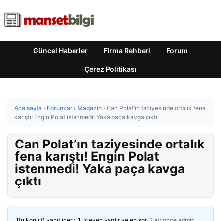
Güncel Haberler
Firma Rehberi
Forum
Çerez Politikası
Ana sayfa
›
Forumlar
›
Magazin
›
Can Polat’ın taziyesinde ortalık fena
karıştı! Engin Polat istenmedi! Yaka paça kavga çıktı
Can Polat’ın taziyesinde ortalık
fena karıştı! Engin Polat
istenmedi! Yaka paça kavga
çıktı
Bu konu 0 yanıt içerir, 1 izleyen vardır ve en son
2 ay önce
admin