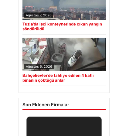
Ağustos 7, 2026
Tuzla’da işçi konteynerinde çıkan yangın
söndürüldü
Ağustos 6, 2026
Bahçelievler’de tahliye edilen 4 katlı
binanın çöktüğü anlar
Son Eklenen Firmalar