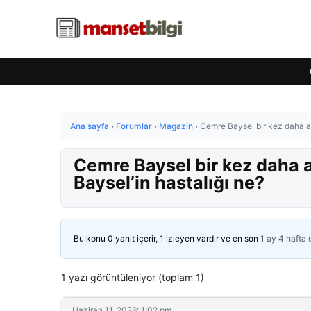
Ana sayfa
›
Forumlar
›
Magazin
›
Cemre Baysel bir kez daha a
Cemre Baysel bir kez daha
Baysel’in hastalığı ne?
Bu konu 0 yanıt içerir, 1 izleyen vardır ve en son
1 ay 4 hafta
1 yazı görüntüleniyor (toplam 1)
Haziran 11, 2026: 1:02 pm