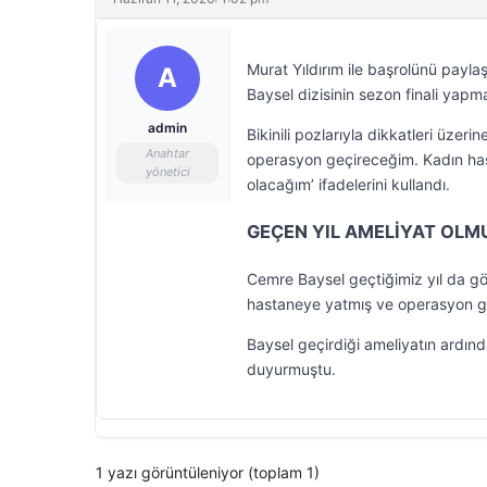
Murat Yıldırım ile başrolünü payl
A
Baysel dizisinin sezon finali yapmas
admin
Bikinili pozlarıyla dikkatleri üzer
Anahtar
operasyon geçireceğim. Kadın hast
yönetici
olacağım’ ifadelerini kullandı.
GEÇEN YIL AMELİYAT OLM
Cemre Baysel geçtiğimiz yıl da g
hastaneye yatmış ve operasyon ge
Baysel geçirdiği ameliyatın ardınd
duyurmuştu.
1 yazı görüntüleniyor (toplam 1)