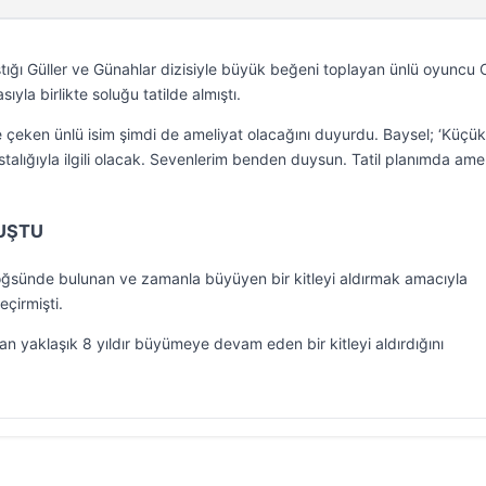
aştığı Güller ve Günahlar dizisiyle büyük beğeni toplayan ünlü oyuncu
ıyla birlikte soluğu tatilde almıştı.
ine çeken ünlü isim şimdi de ameliyat olacağını duyurdu. Baysel; ‘Küçük
alığıyla ilgili olacak. Sevenlerim benden duysun. Tatil planımda amel
UŞTU
öğsünde bulunan ve zamanla büyüyen bir kitleyi aldırmak amacıyla
çirmişti.
an yaklaşık 8 yıldır büyümeye devam eden bir kitleyi aldırdığını