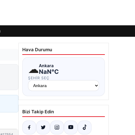
ı
Hava Durumu
☁
Ankara
NaN°C
ŞEHIR SEÇ
Bizi Takip Edin
#17554