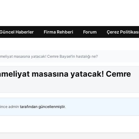
Güncel Haberler
Firma Rehberi
Forum
Çerez Politikas
meliyat masasına yatacak! Cemre Baysel’in hastalığı ne?
 ameliyat masasına yatacak! Cemre
 önce
admin
tarafından güncellenmiştir.