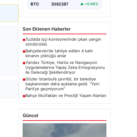
BTC
3082387
▲ +0.66%
Son Eklenen Haberler
Tuzla’da işçi konteynerinde çıkan yangın
■
söndürüldü
Bahçelievler’de tahliye edilen 4 katlı
■
binanın çöktüğü anlar
Yandex Türkiye, Harita ve Navigasyon
■
Uygulamalarına Yapay Zeka Entegrasyonu
ile Geleceği Şekillendiriyor
Gözler İstanbul’a çevrildi, bir belediye
■
başkanından daha açıklama geldi. “Yeni
Parti’ye geçmiyorum”
Bahçe Mutfakları ve Prestijli Yaşam Alanları
■
Güncel