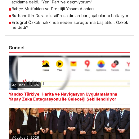
açıklama geldi. “Yeni Parti’ye geçmiyorum”
Bahçe Mutfakları ve Prestijli Yaşam Alanları
■
Burhanettin Duran: İsrail’in saldırıları barış çabalarını baltalıyor
■
Ertuğrul Özkök hakkında neden soruşturma başlatıldı, Özkök
■
ne dedi?
Güncel
Ağustos 5, 2026
Yandex Türkiye, Harita ve Navigasyon Uygulamalarına
Yapay Zeka Entegrasyonu ile Geleceği Şekillendiriyor
Ağustos 5, 2026