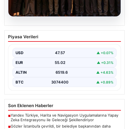
05.08.2026
Gözler İstanbul’a çevrildi, bir belediye
Piyasa Verileri
başkanından daha açıklama geldi. “Yeni
Parti’ye geçmiyorum”
USD
47.57
▲ +0.07%
{"title": "İstanbul ve Türkiye'nin Siyasi Hareketliliği:
Belediye Başkanları ve Partiler Arası Gelişmeler",
EUR
55.02
▲ +0.31%
"content": "İstanbul'da…
ALTIN
6519.6
▲ +4.63%
BTC
3074400
▲ +0.89%
Son Eklenen Haberler
Yandex Türkiye, Harita ve Navigasyon Uygulamalarına Yapay
■
Zeka Entegrasyonu ile Geleceği Şekillendiriyor
Gözler İstanbul’a çevrildi, bir belediye başkanından daha
■