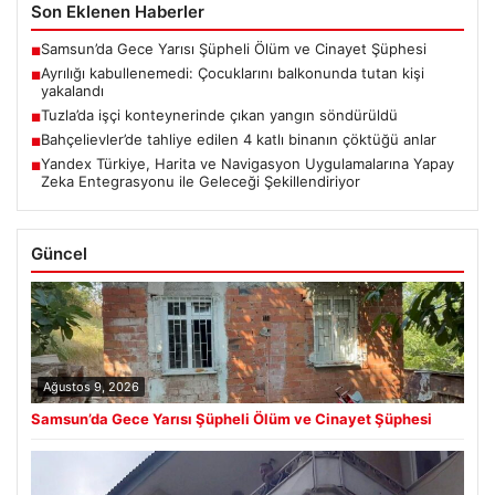
Son Eklenen Haberler
Samsun’da Gece Yarısı Şüpheli Ölüm ve Cinayet Şüphesi
■
Ayrılığı kabullenemedi: Çocuklarını balkonunda tutan kişi
■
yakalandı
Tuzla’da işçi konteynerinde çıkan yangın söndürüldü
■
Bahçelievler’de tahliye edilen 4 katlı binanın çöktüğü anlar
■
Yandex Türkiye, Harita ve Navigasyon Uygulamalarına Yapay
■
Zeka Entegrasyonu ile Geleceği Şekillendiriyor
Güncel
Ağustos 9, 2026
Samsun’da Gece Yarısı Şüpheli Ölüm ve Cinayet Şüphesi