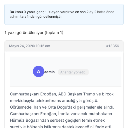
Bu konu 0 yanıt içerir, 1 izleyen vardır ve en son
2 ay 2 hafta önce
admin
tarafından güncellenmiştir.
1 yazı görüntüleniyor (toplam 1)
Mayıs 24, 2026: 10:16 am
#13356
A
admin
Anahtar yönetici
Cumhurbaşkanı Erdoğan, ABD Başkanı Trump ve birçok
mevkidaşıyla telekonferans aracılığıyla görüştü.
Görüşmede, İran ve Orta Doğu’daki gelişmeler ele alındı.
Cumhurbaşkanı Erdoğan, İran’la varılacak mutabakatın
Hürmüz Boğazı’ndan serbest geçişleri temin etmek
suretiyle bölgenin istikrarını destekleyeceğini ifade etti.