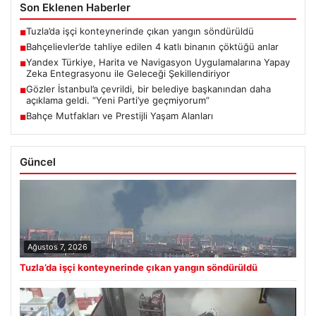
Son Eklenen Haberler
Tuzla’da işçi konteynerinde çıkan yangın söndürüldü
■
Bahçelievler’de tahliye edilen 4 katlı binanın çöktüğü anlar
■
Yandex Türkiye, Harita ve Navigasyon Uygulamalarına Yapay
■
Zeka Entegrasyonu ile Geleceği Şekillendiriyor
Gözler İstanbul’a çevrildi, bir belediye başkanından daha
■
açıklama geldi. “Yeni Parti’ye geçmiyorum”
Bahçe Mutfakları ve Prestijli Yaşam Alanları
■
Güncel
Ağustos 7, 2026
Tuzla’da işçi konteynerinde çıkan yangın söndürüldü