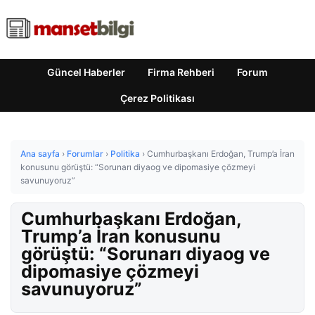
Güncel Haberler
Firma Rehberi
Forum
Çerez Politikası
Ana sayfa
›
Forumlar
›
Politika
›
Cumhurbaşkanı Erdoğan, Trump’a İran
konusunu görüştü: “Sorunarı diyaog ve dipomasiye çözmeyi
savunuyoruz”
Cumhurbaşkanı Erdoğan,
Trump’a İran konusunu
görüştü: “Sorunarı diyaog ve
dipomasiye çözmeyi
savunuyoruz”