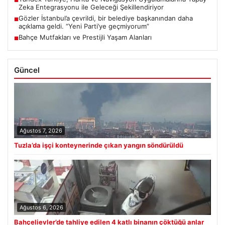
■
Zeka Entegrasyonu ile Geleceği Şekillendiriyor
Gözler İstanbul’a çevrildi, bir belediye başkanından daha
■
açıklama geldi. “Yeni Parti’ye geçmiyorum”
Bahçe Mutfakları ve Prestijli Yaşam Alanları
■
Güncel
Ağustos 7, 2026
Tuzla’da işçi konteynerinde çıkan yangın söndürüldü
Ağustos 6, 2026
Bahçelievler’de tahliye edilen 4 katlı binanın çöktüğü anlar