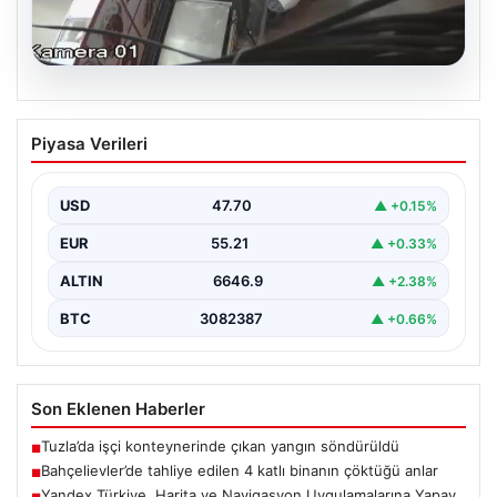
06.08.2026
Bahçelievler’de tahliye edilen 4 katlı
Piyasa Verileri
binanın çöktüğü anlar
{ "title": "Bahçelievler'de 4 Katlı Binanın Çökmenin
Detayları ve Güvenlik Önlemleri", "content": "İstanbul'un
USD
47.70
▲ +0.15%
Bahçelievler…
EUR
55.21
▲ +0.33%
ALTIN
6646.9
▲ +2.38%
BTC
3082387
▲ +0.66%
Son Eklenen Haberler
Tuzla’da işçi konteynerinde çıkan yangın söndürüldü
■
Bahçelievler’de tahliye edilen 4 katlı binanın çöktüğü anlar
■
Yandex Türkiye, Harita ve Navigasyon Uygulamalarına Yapay