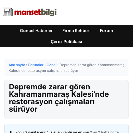
Güncel Haberler
Firma Rehberi
Forum
Çerez Politikası
Ana sayfa
›
Forumlar
›
Genel
›
Depremde zarar gören Kahramanmaraş
Kalesi’nde restorasyon çalışmaları sürüyor
Depremde zarar gören
Kahramanmaraş Kalesi’nde
restorasyon çalışmaları
sürüyor
Bu konu 0 yanıt içerir, 1 izleyen vardır ve en son
2 ay 2 hafta önce