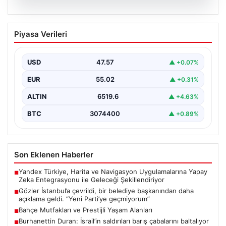
05.08.2026
Gözler İstanbul’a çevrildi, bir belediye
Piyasa Verileri
başkanından daha açıklama geldi. “Yeni
Parti’ye geçmiyorum”
USD
47.57
▲ +0.07%
{"title": "İstanbul ve Türkiye'nin Siyasi Hareketliliği:
Belediye Başkanları ve Partiler Arası Gelişmeler",
EUR
55.02
▲ +0.31%
"content": "İstanbul'da…
ALTIN
6519.6
▲ +4.63%
BTC
3074400
▲ +0.89%
Son Eklenen Haberler
Yandex Türkiye, Harita ve Navigasyon Uygulamalarına Yapay
■
Zeka Entegrasyonu ile Geleceği Şekillendiriyor
Gözler İstanbul’a çevrildi, bir belediye başkanından daha
■
açıklama geldi. “Yeni Parti’ye geçmiyorum”
Bahçe Mutfakları ve Prestijli Yaşam Alanları
■
Burhanettin Duran: İsrail’in saldırıları barış çabalarını baltalıyor
■