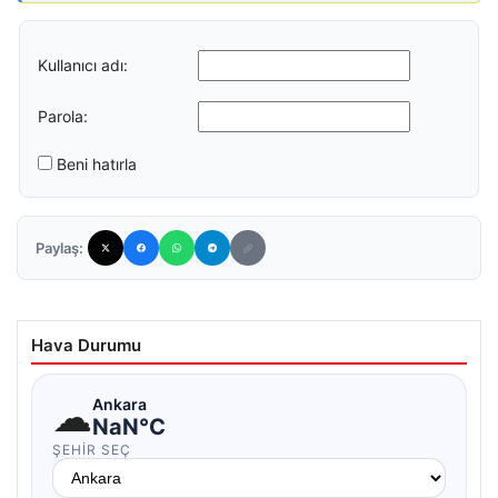
Kullanıcı adı:
Parola:
Beni hatırla
Paylaş:
Hava Durumu
☁
Ankara
NaN°C
ŞEHIR SEÇ