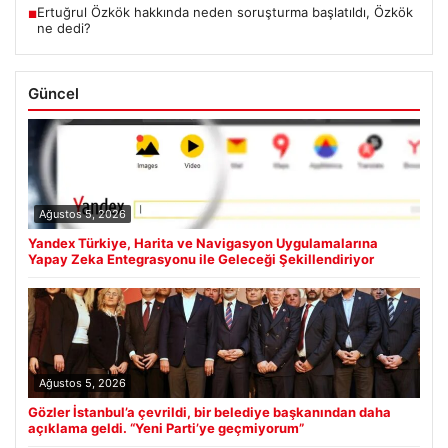
Ertuğrul Özkök hakkında neden soruşturma başlatıldı, Özkök
■
ne dedi?
Güncel
Ağustos 5, 2026
Yandex Türkiye, Harita ve Navigasyon Uygulamalarına
Yapay Zeka Entegrasyonu ile Geleceği Şekillendiriyor
Ağustos 5, 2026
Gözler İstanbul’a çevrildi, bir belediye başkanından daha
açıklama geldi. “Yeni Parti’ye geçmiyorum”