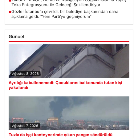
■
Zeka Entegrasyonu ile Geleceği Şekillendiriyor
Gözler İstanbul’a çevrildi, bir belediye başkanından daha
■
açıklama geldi. “Yeni Parti’ye geçmiyorum”
Güncel
Ağustos 8, 2026
Ayrılığı kabullenemedi: Çocuklarını balkonunda tutan kişi
yakalandı
Ağustos 7, 2026
Tuzla’da işçi konteynerinde çıkan yangın söndürüldü