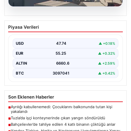
07.08.2026
Tuzla’da işçi konteynerinde çıkan
Piyasa Verileri
yangın söndürüldü
Tuzla'da bir inşaat şantiyesinde yer alan iki katlı ve 28
kişinin kaldığı işçi konteynerinde…
USD
47.74
▲ +0.18%
EUR
55.25
▲ +0.32%
ALTIN
6660.6
▲ +2.59%
BTC
3097041
▲ +0.42%
Son Eklenen Haberler
Ayrılığı kabullenemedi: Çocuklarını balkonunda tutan kişi
■
yakalandı
Tuzla’da işçi konteynerinde çıkan yangın söndürüldü
■
Bahçelievler’de tahliye edilen 4 katlı binanın çöktüğü anlar
■
Yandex Türkiye, Harita ve Navigasyon Uygulamalarına Yapay