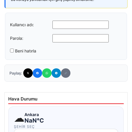
Kullanıcı adı:
Parola:
Beni hatırla
Paylaş:
Hava Durumu
☁
Ankara
NaN°C
ŞEHIR SEÇ