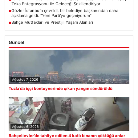
Zeka Entegrasyonu ile Geleceği Şekillendiriyor
Gözler İstanbul’a çevrildi, bir belediye başkanından daha
■
açıklama geldi. “Yeni Parti’ye geçmiyorum”
Bahçe Mutfakları ve Prestijli Yaşam Alanları
■
Güncel
Ağustos 7, 2026
Tuzla’da işçi konteynerinde çıkan yangın söndürüldü
Ağustos 6, 2026
Bahçelievler’de tahliye edilen 4 katlı binanın çöktüğü anlar