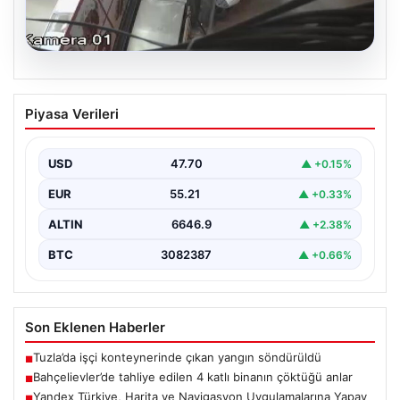
06.08.2026
Bahçelievler’de tahliye edilen 4 katlı
Piyasa Verileri
binanın çöktüğü anlar
{ "title": "Bahçelievler'de 4 Katlı Binanın Çökmenin
Detayları ve Güvenlik Önlemleri", "content": "İstanbul'un
USD
47.70
▲ +0.15%
Bahçelievler…
EUR
55.21
▲ +0.33%
ALTIN
6646.9
▲ +2.38%
BTC
3082387
▲ +0.66%
Son Eklenen Haberler
Tuzla’da işçi konteynerinde çıkan yangın söndürüldü
■
Bahçelievler’de tahliye edilen 4 katlı binanın çöktüğü anlar
■
Yandex Türkiye, Harita ve Navigasyon Uygulamalarına Yapay
■