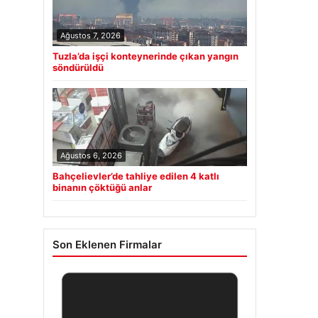
Ağustos 7, 2026
Tuzla’da işçi konteynerinde çıkan yangın
söndürüldü
Ağustos 6, 2026
Bahçelievler’de tahliye edilen 4 katlı
binanın çöktüğü anlar
Son Eklenen Firmalar