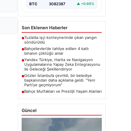
BTC
3082387
▲ +0.66%
Son Eklenen Haberler
Tuzla’da işçi konteynerinde çıkan yangın
■
söndürüldü
Bahçelievler’de tahliye edilen 4 katlı
■
binanın çöktüğü anlar
Yandex Türkiye, Harita ve Navigasyon
■
Uygulamalarına Yapay Zeka Entegrasyonu
ile Geleceği Şekillendiriyor
Gözler İstanbul’a çevrildi, bir belediye
■
başkanından daha açıklama geldi. “Yeni
Parti’ye geçmiyorum”
Bahçe Mutfakları ve Prestijli Yaşam Alanları
■
Güncel