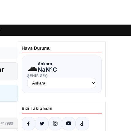
ı
Hava Durumu
☁
Ankara
or
NaN°C
ŞEHIR SEÇ
Bizi Takip Edin
#17986