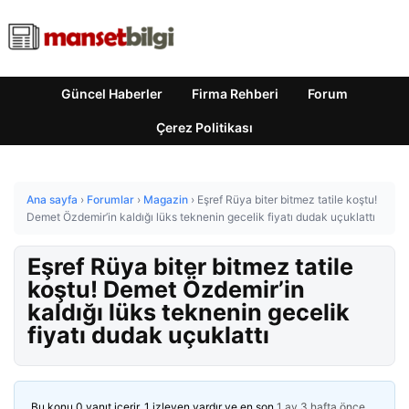
Güncel Haberler
Firma Rehberi
Forum
Çerez Politikası
Ana sayfa
›
Forumlar
›
Magazin
›
Eşref Rüya biter bitmez tatile koştu!
Demet Özdemir’in kaldığı lüks teknenin gecelik fiyatı dudak uçuklattı
Eşref Rüya biter bitmez tatile
koştu! Demet Özdemir’in
kaldığı lüks teknenin gecelik
fiyatı dudak uçuklattı
Bu konu 0 yanıt içerir, 1 izleyen vardır ve en son
1 ay 3 hafta önce