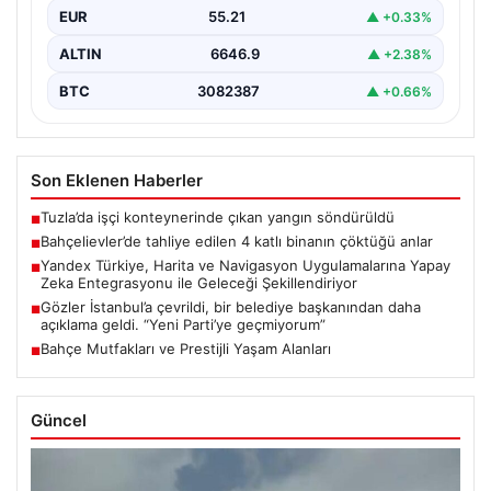
EUR
55.21
▲ +0.33%
ALTIN
6646.9
▲ +2.38%
BTC
3082387
▲ +0.66%
Son Eklenen Haberler
Tuzla’da işçi konteynerinde çıkan yangın söndürüldü
■
Bahçelievler’de tahliye edilen 4 katlı binanın çöktüğü anlar
■
Yandex Türkiye, Harita ve Navigasyon Uygulamalarına Yapay
■
Zeka Entegrasyonu ile Geleceği Şekillendiriyor
Gözler İstanbul’a çevrildi, bir belediye başkanından daha
■
açıklama geldi. “Yeni Parti’ye geçmiyorum”
Bahçe Mutfakları ve Prestijli Yaşam Alanları
■
Güncel