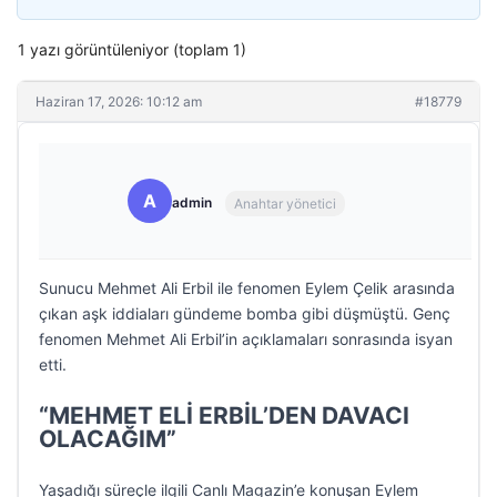
1 yazı görüntüleniyor (toplam 1)
Haziran 17, 2026: 10:12 am
#18779
A
admin
Anahtar yönetici
Sunucu Mehmet Ali Erbil ile fenomen Eylem Çelik arasında
çıkan aşk iddiaları gündeme bomba gibi düşmüştü. Genç
fenomen Mehmet Ali Erbil’in açıklamaları sonrasında isyan
etti.
“MEHMET ELİ ERBİL’DEN DAVACI
OLACAĞIM”
Yaşadığı süreçle ilgili Canlı Magazin’e konuşan Eylem