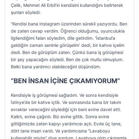
Çelik, Mehmet Ali Erbil’in kendisini kullandığını belirterek
şunları söyledi:
“Kendisi bana Instagram üzerinden sürekli yazıyordu. Ben
de zaten cevap verdim. Öğrenci olduğumu, oyunculukla
ilgilendiğimi falan söyledim, dile getirdim. ‘İstanbul’a
geldiğim zaman seninle görüşelim’ dedi, bir kahve içelim
dedi. Ben de görüştüm zaten. Çünkü bana iş görüşmesi
bir şey yapacağını söyledi. Ben de çok mutlu olmuştum.
Belki bana yardımcı olabileceğini düşündüm.
“BEN İNSAN İÇİNE ÇIKAMIYORUM”
Kendisiyle iş görüşmesi sağladım. Ve sonra kendisiyle
İstinye’de bir kahve içtik. Ve sonrasında bana bir takım
evraklar vereceğini söylediği için beni evine davet etti.
Kalktı, evine çağırdı. Biz evine gittik. Sonra evine
gittiğimizde zaten kapıyı yardımcısı açtı. Evde üç tane,
dört tane insan vardı. Ve yardımcısına “Lavaboyu
kullanabilir miyim” diye sordum. Lavaboya girip çıkmamla