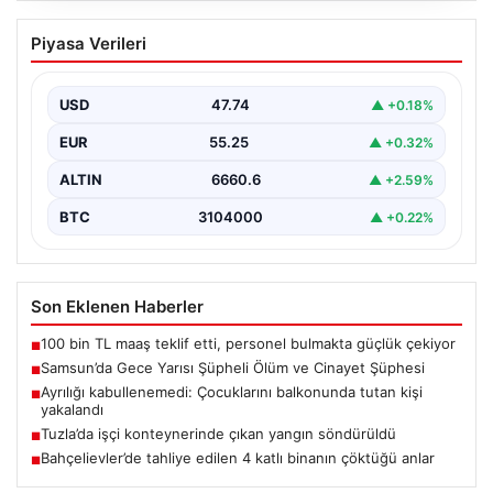
Samsun’da Gece Yarısı Şüpheli Ölüm ve
Piyasa Verileri
Cinayet Şüphesi
Samsun'un Canik ilçesinde yaşanan dehşet verici olay,
gece saatlerinde ışıkların yanmasıyla başladı. 70
USD
47.74
▲ +0.18%
yaşındaki…
EUR
55.25
▲ +0.32%
ALTIN
6660.6
▲ +2.59%
BTC
3104000
▲ +0.22%
Son Eklenen Haberler
100 bin TL maaş teklif etti, personel bulmakta güçlük çekiyor
■
Samsun’da Gece Yarısı Şüpheli Ölüm ve Cinayet Şüphesi
■
Ayrılığı kabullenemedi: Çocuklarını balkonunda tutan kişi
■
yakalandı
Tuzla’da işçi konteynerinde çıkan yangın söndürüldü
■
Bahçelievler’de tahliye edilen 4 katlı binanın çöktüğü anlar
■