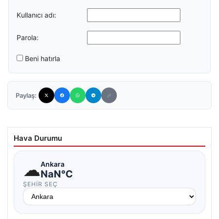
Kullanıcı adı:
Parola:
Beni hatırla
Paylaş:
Hava Durumu
☁
Ankara
NaN°C
ŞEHIR SEÇ