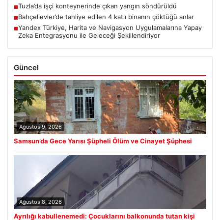
Tuzla’da işçi konteynerinde çıkan yangın söndürüldü
■
Bahçelievler’de tahliye edilen 4 katlı binanın çöktüğü anlar
■
Yandex Türkiye, Harita ve Navigasyon Uygulamalarına Yapay
■
Zeka Entegrasyonu ile Geleceği Şekillendiriyor
Güncel
Ağustos 9, 2026
Samsun’da Gece Yarısı Şüpheli Ölüm ve Cinayet Şüphesi
Ağustos 8, 2026
Ayrılığı kabullenemedi: Çocuklarını balkonunda tutan kişi