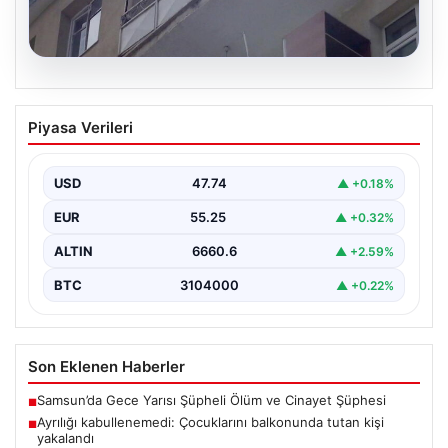
08.08.2026
Ayrılığı kabullenemedi: Çocuklarını
Piyasa Verileri
balkonunda tutan kişi yakalandı
Erzurum’da ayrı yaşadığı eşini barışmaya zorlamak
isteyen 39 yaşındaki bir kişi, 4 ve 6…
USD
47.74
▲ +0.18%
EUR
55.25
▲ +0.32%
ALTIN
6660.6
▲ +2.59%
BTC
3104000
▲ +0.22%
Son Eklenen Haberler
Samsun’da Gece Yarısı Şüpheli Ölüm ve Cinayet Şüphesi
■
Ayrılığı kabullenemedi: Çocuklarını balkonunda tutan kişi
■
yakalandı