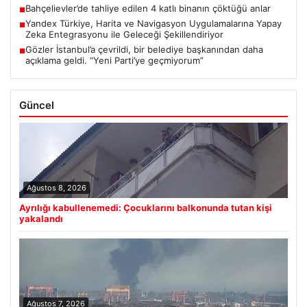
Bahçelievler’de tahliye edilen 4 katlı binanın çöktüğü anlar
■
Yandex Türkiye, Harita ve Navigasyon Uygulamalarına Yapay
■
Zeka Entegrasyonu ile Geleceği Şekillendiriyor
Gözler İstanbul’a çevrildi, bir belediye başkanından daha
■
açıklama geldi. “Yeni Parti’ye geçmiyorum”
Güncel
Ağustos 8, 2026
Ayrılığı kabullenemedi: Çocuklarını balkonunda tutan kişi
yakalandı
Ağustos 7, 2026