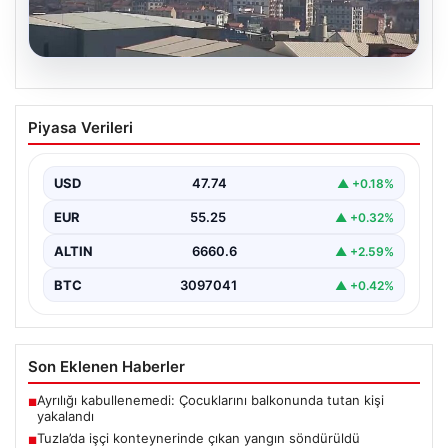
07.08.2026
Tuzla’da işçi konteynerinde çıkan
Piyasa Verileri
yangın söndürüldü
Tuzla'da bir inşaat şantiyesinde yer alan iki katlı ve 28
kişinin kaldığı işçi konteynerinde…
USD
47.74
▲ +0.18%
EUR
55.25
▲ +0.32%
ALTIN
6660.6
▲ +2.59%
BTC
3097041
▲ +0.42%
Son Eklenen Haberler
Ayrılığı kabullenemedi: Çocuklarını balkonunda tutan kişi
■
yakalandı
Tuzla’da işçi konteynerinde çıkan yangın söndürüldü
■