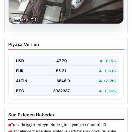
06.08.2026
Bahçelievler’de tahliye edilen 4 katlı
Piyasa Verileri
binanın çöktüğü anlar
{ "title": "Bahçelievler'de 4 Katlı Binanın Çökmenin
Detayları ve Güvenlik Önlemleri", "content": "İstanbul'un
USD
47.70
▲ +0.15%
Bahçelievler…
EUR
55.21
▲ +0.33%
ALTIN
6646.9
▲ +2.38%
BTC
3082387
▲ +0.66%
Son Eklenen Haberler
Tuzla’da işçi konteynerinde çıkan yangın söndürüldü
■
Bahçelievler’de tahliye edilen 4 katlı binanın çöktüğü anlar
■