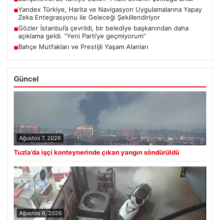
Yandex Türkiye, Harita ve Navigasyon Uygulamalarına Yapay
■
Zeka Entegrasyonu ile Geleceği Şekillendiriyor
Gözler İstanbul’a çevrildi, bir belediye başkanından daha
■
açıklama geldi. “Yeni Parti’ye geçmiyorum”
Bahçe Mutfakları ve Prestijli Yaşam Alanları
■
Güncel
Ağustos 7, 2026
Tuzla’da işçi konteynerinde çıkan yangın söndürüldü
Ağustos 6, 2026