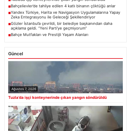
■
Bahçelievler’de tahliye edilen 4 katlı binanın çöktüğü anlar
■
Yandex Türkiye, Harita ve Navigasyon Uygulamalarına Yapay
■
Zeka Entegrasyonu ile Geleceği Şekillendiriyor
Gözler İstanbul’a çevrildi, bir belediye başkanından daha
■
açıklama geldi. “Yeni Parti’ye geçmiyorum”
Bahçe Mutfakları ve Prestijli Yaşam Alanları
■
Güncel
Ağustos 7, 2026
Tuzla’da işçi konteynerinde çıkan yangın söndürüldü